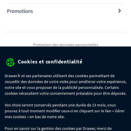
Promotions
Protection des données personnelles
Mentions légales
Cookies et confidentialité
Conditions générales de ventes
Drawer.fr et ses partenaires utilisent des cookies permettant de
Gérer mes cookies
recueillir des données de votre visite pour améliorer votre expérience,
notre site et vous proposer de la publicité personnalisée. Certains
cookies nécessitent votre consentement préalable pour être déposés.
OFFRE SPÉCIALE
- Du 29/07 au 11/08, jusqu'à 100€ de remise sur votre
Vos choix seront conservés pendant une durée de 13 mois, vous
commande :
pouvez à tout moment modifier ceux-ci en cliquant sur le lien « Gérer
- 30€ sur votre commande dès 300€ d'achat, avec le code BIKINI30
- 50€ sur votre commande dès 500€ d'achat, avec le code BIKINI50
mes cookies » en bas de notre site.
- 100€ sur votre commande dès 1200€ d'achat, avec le code BIKINI100
Les codes BIKINI30, BIKINI50 et BIKINI100 ne sont valables que sur
Pour en savoir sur la gestion des cookies par Drawer, merci de