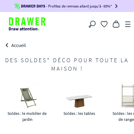
DRAWER DAYS
Jusqu'à
-100€*
- Profitez de remises allant jusqu'à -50%*
sur votre commande !
BIKINI30
BIKINI50
BIKINI100
Filtrer
-voir conditions en bas de page-
Accueil
DES SOLDES* DÉCO POUR TOUTE LA
MAISON !
Soldes : le mobilier de 
Soldes : les tables
Soldes : les
jardin
de rang