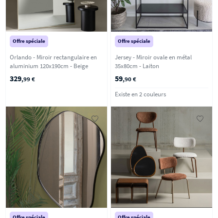
Offre spéciale
Offre spéciale
Orlando - Miroir rectangulaire en
Jersey - Miroir ovale en métal
aluminium 120x190cm - Beige
35x80cm - Laiton
329
59
,99 €
,90 €
Existe en 2 couleurs
Offre spéciale
Offre spéciale