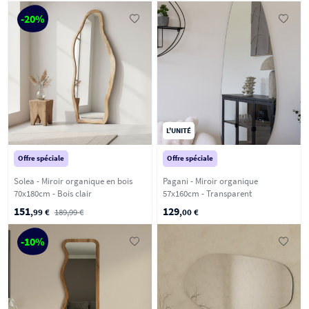
-20%
L'UNITÉ
Offre spéciale
Offre spéciale
Solea - Miroir organique en bois
Pagani - Miroir organique
70x180cm - Bois clair
57x160cm - Transparent
151
129
,99 €
189,99 €
,00 €
-10%