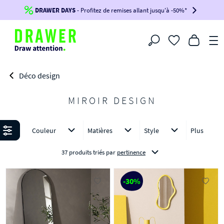
DRAWER DAYS
Jusqu'à
-100€*
- Profitez de remises allant jusqu'à -50%*
sur votre commande !
BIKINI30
BIKINI50
BIKINI100
Filtrer
-voir conditions en bas de page-
Déco design
MIROIR DESIGN
Affiner
Couleur
Matières
Style
Plus
37 produits triés
par
pertinence
-30%