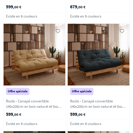
Lin
Marron argile
599
679
,00 €
,00 €
Existe en 8 couleurs
Existe en 8 couleurs
Offre spéciale
Offre spéciale
Roots - Canapé convertible
Roots - Canapé convertible
140x200cm en bois naturel et tissu -
140x200cm en bois naturel et tissu -
Blé
Bleu pétrole
599
599
,00 €
,00 €
Existe en 8 couleurs
Existe en 8 couleurs