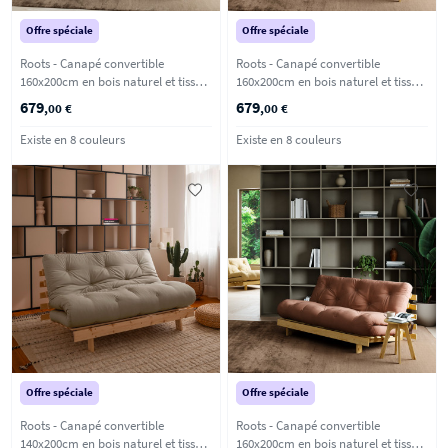
Offre spéciale
Offre spéciale
Roots - Canapé convertible
Roots - Canapé convertible
160x200cm en bois naturel et tissu -
160x200cm en bois naturel et tissu -
Blé
Vert olive
679
679
,00 €
,00 €
Existe en 8 couleurs
Existe en 8 couleurs
Offre spéciale
Offre spéciale
Roots - Canapé convertible
Roots - Canapé convertible
140x200cm en bois naturel et tissu -
160x200cm en bois naturel et tissu -