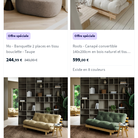
Offre spéciale
Offre spéciale
Mo - Banquette 2 places en tissu
Roots - Canapé convertible
bouclette - Taupe
140x200cm en bois naturel et tissu -
Ecru
244
599
,99 €
349,99 €
,00 €
Existe en 8 couleurs