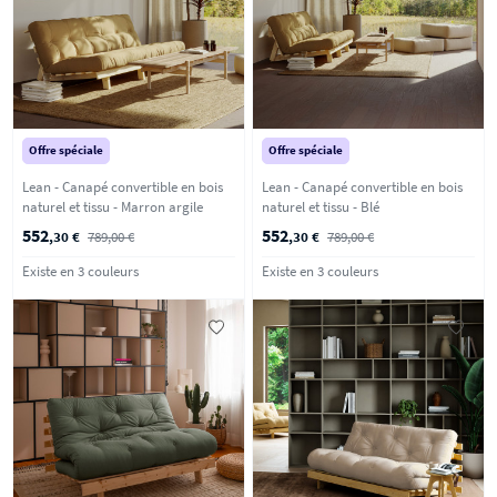
Offre spéciale
Offre spéciale
Lean - Canapé convertible en bois
Lean - Canapé convertible en bois
naturel et tissu - Marron argile
naturel et tissu - Blé
552
552
,30 €
789,00 €
,30 €
789,00 €
Existe en 3 couleurs
Existe en 3 couleurs