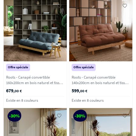
Offre spéciale
Offre spéciale
Roots - Canapé convertible
Roots - Canapé convertible
160x200cm en bois naturel et tissu -
140x200cm en bois naturel et tissu -
Bleu pétrole
Marron argile
679
599
,00 €
,00 €
Existe en 8 couleurs
Existe en 8 couleurs
-30%
-30%