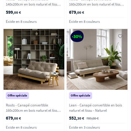
140x200cm en bois naturel et tissu -
160x200cm en bois naturel et tissu -
Beige
Ecru
599
679
,00 €
,00 €
Existe en 8 couleurs
Existe en 8 couleurs
-30%
Offre spéciale
Offre spéciale
Roots - Canapé convertible
Lean - Canapé convertible en bois
160x200cm en bois naturel et tissu -
naturel et tissu - Naturel
Lin
679
552
,00 €
,30 €
789,00 €
Existe en 8 couleurs
Existe en 3 couleurs