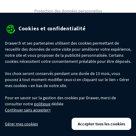
Protection des données personnelles
Mentions légales
Cookies et confidentialité
Conditions générales de ventes
Drawer.fr et ses partenaires utilisent des cookies permettant de
Gérer mes cookies
recueillir des données de votre visite pour améliorer votre expérience,
notre site et vous proposer de la publicité personnalisée. Certains
cookies nécessitent votre consentement préalable pour être déposés.
OFFRE SPÉCIALE
- Du 29/07 au 11/08, jusqu'à 100€ de remise sur votre
Vos choix seront conservés pendant une durée de 13 mois, vous
commande :
pouvez à tout moment modifier ceux-ci en cliquant sur le lien « Gérer
- 30€ sur votre commande dès 300€ d'achat, avec le code BIKINI30
- 50€ sur votre commande dès 500€ d'achat, avec le code BIKINI50
mes cookies » en bas de notre site.
- 100€ sur votre commande dès 1200€ d'achat, avec le code BIKINI100
Les codes BIKINI30, BIKINI50 et BIKINI100 ne sont valables que sur
Pour en savoir sur la gestion des cookies par Drawer, merci de
www.drawer.fr; ils ne sont pas cumulables entre eux, ni avec d'autres codes
consulter notre
politique
dédiée
promotionnels. La remise se calculera automatiquement dans votre panier
Continuer sans accepter>
lors de la saisie du code adéquat.
DRAWER DAYS
- Du 29/07 au 11/08 inclus : profitez de remises allant jusqu'à
Gérer mes cookies
Accepter tous les cookies
-50% sur une large sélection de produits. Opération valable dans la limite des
stocks disponibles.