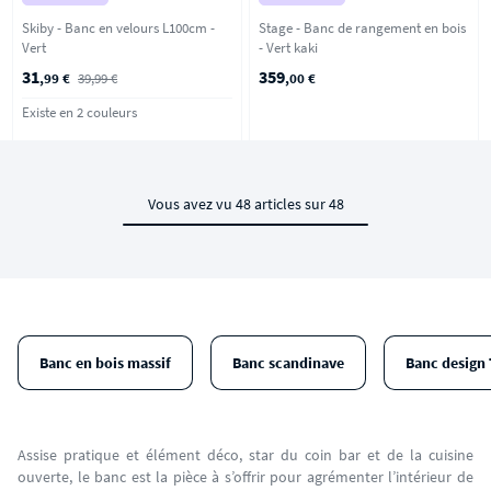
Skiby - Banc en velours L100cm -
Stage - Banc de rangement en bois
Vert
- Vert kaki
31
359
,99 €
39,99 €
,00 €
Existe en 2 couleurs
Vous avez vu 48 articles sur 48
Banc en bois massif
Banc scandinave
Banc design 
Assise pratique et élément déco, star du coin bar et de la cuisine
ouverte, le banc est la pièce à s’offrir pour agrémenter l’intérieur de