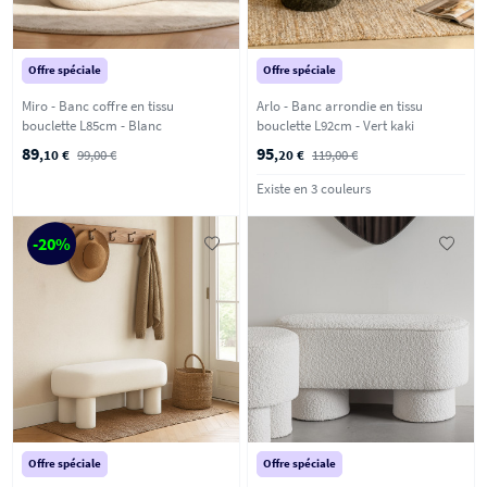
Offre spéciale
Offre spéciale
Miro - Banc coffre en tissu
Arlo - Banc arrondie en tissu
bouclette L85cm - Blanc
bouclette L92cm - Vert kaki
89
95
,10 €
99,00 €
,20 €
119,00 €
Existe en 3 couleurs
-20%
Offre spéciale
Offre spéciale