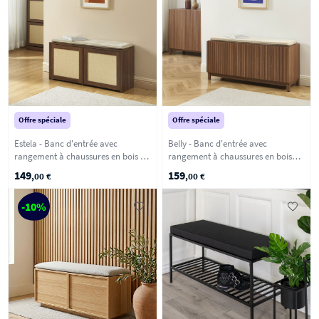
Offre spéciale
Offre spéciale
Estela - Banc d'entrée avec
Belly - Banc d'entrée avec
rangement à chaussures en bois et
rangement à chaussures en bois
cannage L100cm - Bois foncé
L112cm - Bois foncé
149
159
,00 €
,00 €
-10%