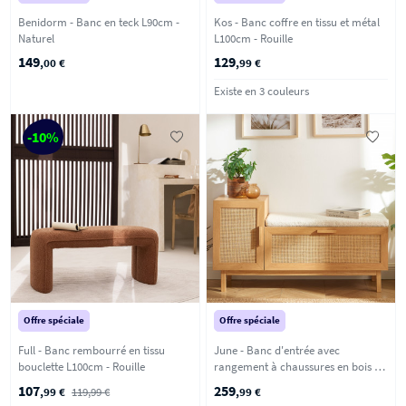
Benidorm - Banc en teck L90cm -
Kos - Banc coffre en tissu et métal
Naturel
L100cm - Rouille
149
129
,00 €
,99 €
Existe en 3 couleurs
-10%
Offre spéciale
Offre spéciale
Full - Banc rembourré en tissu
June - Banc d'entrée avec
bouclette L100cm - Rouille
rangement à chaussures en bois et
cannage L120cm - Bois clair
107
259
,99 €
119,99 €
,99 €