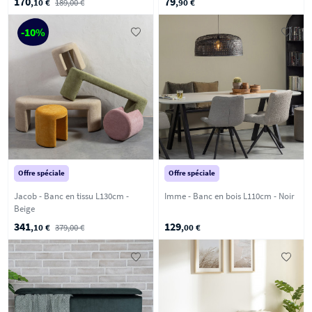
170
79
,10 €
189,00 €
,90 €
-10%
Offre spéciale
Offre spéciale
Jacob - Banc en tissu L130cm -
Imme - Banc en bois L110cm - Noir
Beige
341
129
,10 €
379,00 €
,00 €