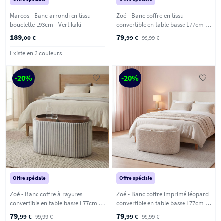
Marcos - Banc arrondi en tissu
Zoé - Banc coffre en tissu
bouclette L93cm - Vert kaki
convertible en table basse L77cm -
Beige chiné
189
79
,00 €
,99 €
99,99 €
Existe en 3 couleurs
-20%
-20%
Offre spéciale
Offre spéciale
Zoé - Banc coffre à rayures
Zoé - Banc coffre imprimé léopard
convertible en table basse L77cm -
convertible en table basse L77cm -
Vert
Beige
79
79
,99 €
99,99 €
,99 €
99,99 €