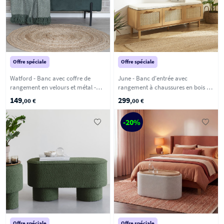
Offre spéciale
Offre spéciale
Watford - Banc avec coffre de
June - Banc d'entrée avec
rangement en velours et métal -
rangement à chaussures en bois et
Vert forêt
cannage L140cm - Bois clair
149
299
,00 €
,00 €
-20%
Offre spéciale
Offre spéciale