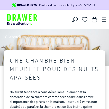
DRAWER DAYS
Jusqu'à
-100€*
- Profitez de remises allant jusqu'à -50%*
sur votre commande !
BIKINI30
BIKINI50
BIKINI100
Filtrer
-voir conditions en bas de page-
Accueil
CHAMBRE
UNE CHAMBRE BIEN
MEUBLÉE POUR DES NUITS
APAISÉES
On aurait tendance à considérer l’ameublement et la
décoration de sa chambre comme secondaire dans l’ordre
d’importance des pièces de la maison. Pourquoi ? Parce, non
destinée au paraître, la chambre est un lieu intime qui ne