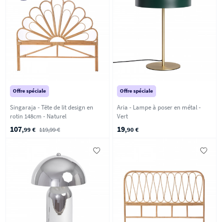
Offre spéciale
Offre spéciale
Singaraja - Tête de lit design en
Aria - Lampe à poser en métal -
rotin 148cm - Naturel
Vert
107
19
,99 €
119,99 €
,90 €