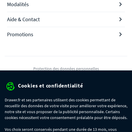
Modalités
Aide & Contact
Promotions
Protection des données personnelles
Mentions légales
Cookies et confidentialité
Conditions générales de ventes
Drawer.fr et ses partenaires utilisent des cookies permettant de
Gérer mes cookies
recueillir des données de votre visite pour améliorer votre expérience,
notre site et vous proposer de la publicité personnalisée. Certains
cookies nécessitent votre consentement préalable pour être déposés.
OFFRE SPÉCIALE
- Du 29/07 au 11/08, jusqu'à 100€ de remise sur votre
Vos choix seront conservés pendant une durée de 13 mois, vous
commande :