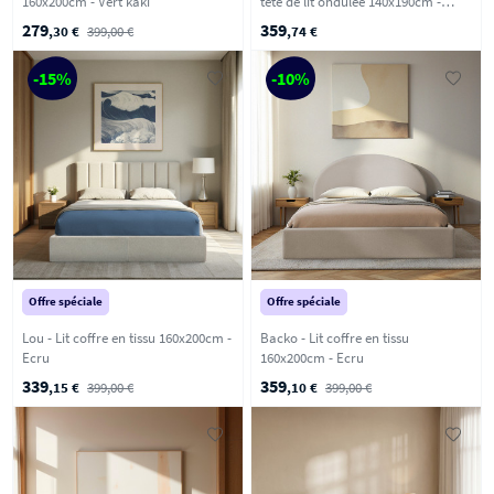
160x200cm - Vert kaki
tête de lit ondulée 140x190cm -
Beige
279
359
,30 €
399,00 €
,74 €
-15%
-10%
Offre spéciale
Offre spéciale
Lou - Lit coffre en tissu 160x200cm -
Backo - Lit coffre en tissu
Ecru
160x200cm - Ecru
339
359
,15 €
399,00 €
,10 €
399,00 €