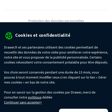
Protection des données personnelles
Mentions légales
Cookies et confidentialité
Conditions générales de ventes
Drawer.fr et ses partenaires utilisent des cookies permettant de
Gérer mes cookies
recueillir des données de votre visite pour améliorer votre expérience,
notre site et vous proposer de la publicité personnalisée. Certains
cookies nécessitent votre consentement préalable pour être déposés.
OFFRE SPÉCIALE
- Du 29/07 au 11/08, jusqu'à 100€ de remise sur votre
Vos choix seront conservés pendant une durée de 13 mois, vous
commande :
pouvez à tout moment modifier ceux-ci en cliquant sur le lien « Gérer
- 30€ sur votre commande dès 300€ d'achat, avec le code BIKINI30
- 50€ sur votre commande dès 500€ d'achat, avec le code BIKINI50
mes cookies » en bas de notre site.
- 100€ sur votre commande dès 1200€ d'achat, avec le code BIKINI100
Les codes BIKINI30, BIKINI50 et BIKINI100 ne sont valables que sur
Pour en savoir sur la gestion des cookies par Drawer, merci de
www.drawer.fr; ils ne sont pas cumulables entre eux, ni avec d'autres codes
consulter notre
politique
dédiée
promotionnels. La remise se calculera automatiquement dans votre panier
Continuer sans accepter>
lors de la saisie du code adéquat.