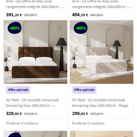
Brie - Lit coffre en tissu avec
Brie - Lit coffre en tissu avec
rangements intégrés 140x190cm -
rangements intégrés 160x200cm -
Beige
Beige
391
454
,30 €
559,00 €
,30 €
649,00 €
-40%
-40%
Offre spéciale
Offre spéciale
Air Nest - Lit complet compressé
Air Nest - Lit complet compressé
boxspring tissu 160x200cm -
boxspring tissu 140x190cm - Beige
Marron
329
299
,40 €
549,00 €
,40 €
499,00 €
Existe en 2 couleurs
Existe en 2 couleurs