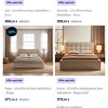
Offre spéciale
Offre spéciale
Cali - Lit coffre en tissu 160x200cm -
Serenita - Lit coffre en tissu
Ecru
140x190cm - Ecru
494
399
,99 €
549,99 €
,99 €
499,99 €
-10%
Offre spéciale
Offre spéciale
Napo - Lit coffre en tissu 140x190cm
Acara - Lit coffre matelassé en tissu
- Beige
140x190cm - Beige chiné
377
379
,10 €
419,00 €
,99 €
Existe en 2 couleurs