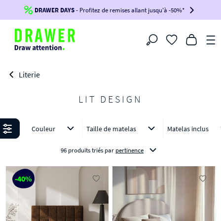
DRAWER DAYS
Jusqu'à
-100€*
- Profitez de remises allant jusqu'à -50%*
sur votre commande !
BIKINI30
BIKINI50
BIKINI100
Filtrer
-voir conditions en bas de page-
Literie
LIT DESIGN
Affiner
Couleur
Taille de matelas
Matelas inclus
96 produits triés
par
pertinence
-40%