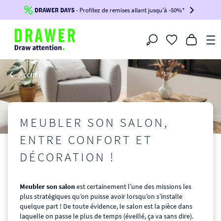
DRAWER DAYS
Jusqu'à
-100€*
- Profitez de remises allant jusqu'à -50%*
sur votre commande !
BIKINI30
BIKINI50
BIKINI100
Filtrer
-voir conditions en bas de page-
Accueil
SALON
MEUBLER SON SALON,
ENTRE CONFORT ET
DÉCORATION !
Meubler son salon
est certainement l’une des missions les
plus stratégiques qu’on puisse avoir lorsqu’on s’installe
quelque part ! De toute évidence, le salon est la pièce dans
laquelle on passe le plus de temps (éveillé, ça va sans dire).