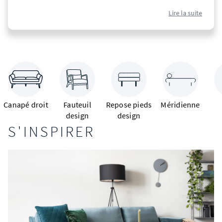
Lieu convivial, la « pièce de vie », voit se dérouler nos plus
Lire la suite
beaux moments de partage. Soirées ciné en famille, éclats de
rire à l’apéro, séance câlins et chatouilles sous les pieds avec
les enfants avant d’aller au dodo.
On s’y retrouve tous pour discuter, échanger, s’amuser… On a
donc tout intérêt à créer un univers dans lequel on se sent
bien, seul(e) ou à plusieurs, sans faire le moindre compromis
entre confort physique et visuel. Et les
meubles de salon
et
objets déco proposés chez Drawer ont le chic pour créer ce
genre d’atmosphère dont on ne se lasse pas !
Canapé droit
Fauteuil
Repose pieds
Méridienne
design
design
LE CANAPÉ : L’INDISPENSABLE
S'INSPIRER
DES MEUBLES DE SALON
First things first : on choisit d’abord la pièce maîtresse : le
canapé !
Meuble de salon
par excellence, le canapé se choisit
en fonction de la morphologie de la pièce : un espace étroit
ou multifonctions amènera à se diriger vers un modèle
convertible, adaptable à tout et prenant un minimum de
place une fois replié. En revanche, les salons XXL peuvent
accueillir un modèle 3 places, et parfois, 4, 5 ou même 6