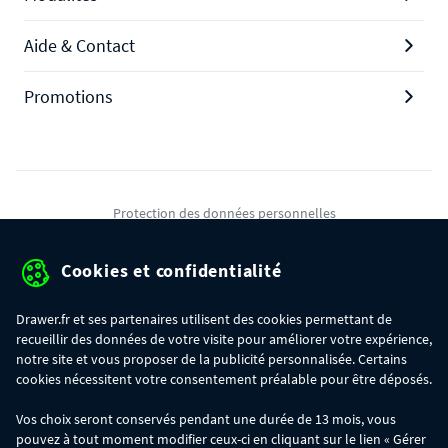
Aide & Contact
Promotions
Protection des données personnelles
Mentions légales
Cookies et confidentialité
Conditions générales de ventes
Drawer.fr et ses partenaires utilisent des cookies permettant de
Gérer mes cookies
recueillir des données de votre visite pour améliorer votre expérience,
notre site et vous proposer de la publicité personnalisée. Certains
cookies nécessitent votre consentement préalable pour être déposés.
OFFRE SPÉCIALE
- Du 29/07 au 11/08, jusqu'à 100€ de remise sur votre
Vos choix seront conservés pendant une durée de 13 mois, vous
commande :
pouvez à tout moment modifier ceux-ci en cliquant sur le lien « Gérer
- 30€ sur votre commande dès 300€ d'achat, avec le code BIKINI30