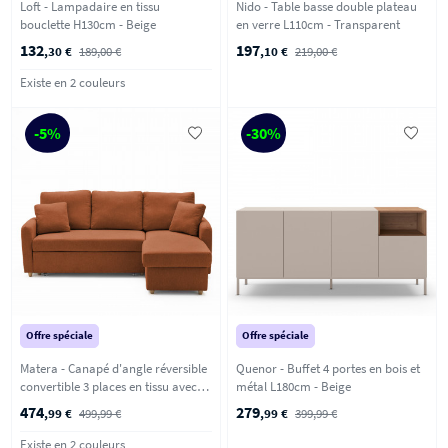
Loft - Lampadaire en tissu
Nido - Table basse double plateau
bouclette H130cm - Beige
en verre L110cm - Transparent
132
197
,30 €
189,00 €
,10 €
219,00 €
Existe en 2 couleurs
-5%
-30%
Offre spéciale
Offre spéciale
Matera - Canapé d'angle réversible
Quenor - Buffet 4 portes en bois et
convertible 3 places en tissu avec
métal L180cm - Beige
coffre - Rouille chiné
474
279
,99 €
499,99 €
,99 €
399,99 €
Existe en 2 couleurs