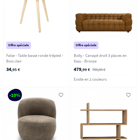
Offre spéciale
Offre spéciale
False - Table basse ronde trépied -
Bolly - Canapé droit 3 places en
Bois clair
tissu - Bronze
34
479
,95 €
,99 €
799,99 €
Existe en 2 couleurs
-10%