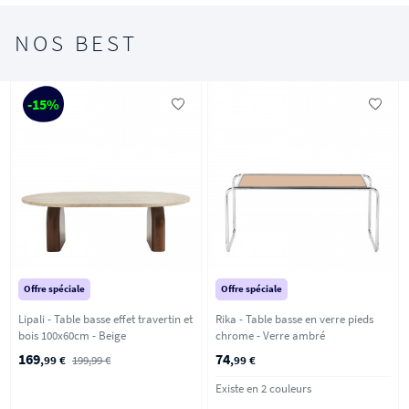
Pour plus de confort, vous pouvez investir dans un tapis afin
de délimiter l’espace « salon », donner du caractère à la pièce
NOS BEST
et offrir un peu de douceur et de chaleur à vos pieds. Enfin,
place à la déco : coussins, plaids, cadres, affiches, tableaux et
objets personnels en tous genres… Toutes les bonnes idées
-15%
sont les bienvenues pour faire de votre salon une pièce à
vivre avec un grand V !
Offre spéciale
Offre spéciale
Lipali - Table basse effet travertin et
Rika - Table basse en verre pieds
bois 100x60cm - Beige
chrome - Verre ambré
169
74
,99 €
199,99 €
,99 €
Existe en 2 couleurs