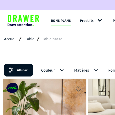
BONS PLANS
Produits
P
Filt
Accueil
Table
Table basse
Couleur
Matières
Fo
Affiner
-15%