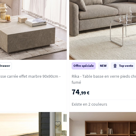
Drawer
Offre spéciale
NEW
Top vente
asse carrée effet marbre 90x90cm -
Rika - Table basse en verre pieds chrome 
fumé
74
,99 €
Existe en 2 couleurs