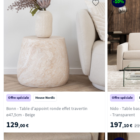
-10%
Offre spéciale
House Nordic
Offre spéciale
Bonn - Table d'appoint ronde effet travertin
Nido - Table ba
ø47,5cm - Beige
- Transparent
129
197
,00 €
,10 €
21