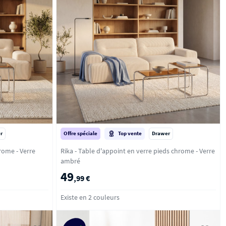
r
Offre spéciale
Top vente
Drawer
- Verre
Rika - Table d'appoint en verre pieds chrome - Verre
ambré
49
,99 €
Existe en 2 couleurs