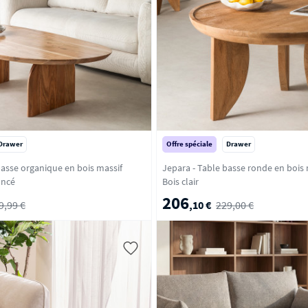
Drawer
Offre spéciale
Drawer
basse organique en bois massif
Jepara - Table basse ronde en bois 
s foncé
Bois clair
206
9,99 €
,10 €
229,00 €