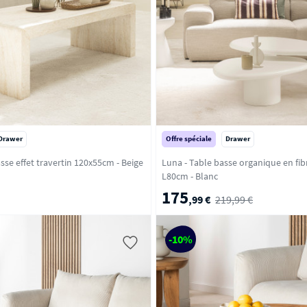
Drawer
Offre spéciale
Drawer
Tocoa - Table basse effet travertin 120x55cm - Beige
Luna - Table basse organique en fib
L80cm - Blanc
175
,99 €
219,99 €
-10%