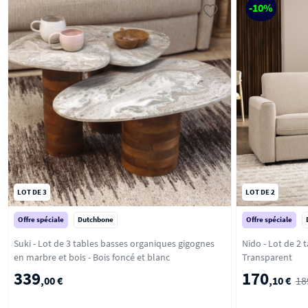
-10%
LOT DE 3
LOT DE 2
Offre spéciale
Dutchbone
Offre spéciale
Suki - Lot de 3 tables basses organiques gigognes
Nido - Lot de 2 
en marbre et bois - Bois foncé et blanc
Transparent
339
170
,00 €
,10 €
18