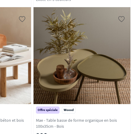
Offre spéciale
Woood
 béton et bois
Mae - Table basse de forme organique en bois
100x35cm - Bois