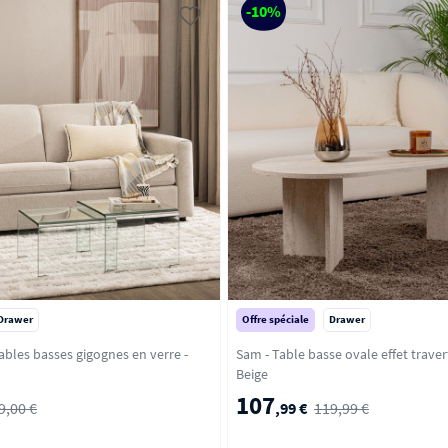
-10%
Drawer
Offre spéciale
Drawer
tables basses gigognes en verre -
Sam - Table basse ovale effet traver
Beige
107
9,00 €
,99 €
119,99 €