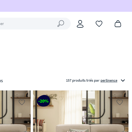
Fermer la recherche
us
157 produits triés
par
pertinence
-20%