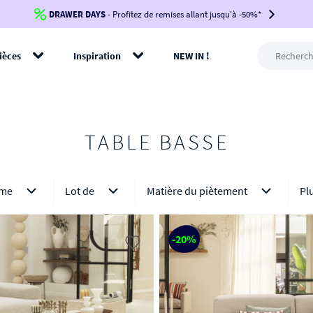
DRAWER DAYS
Jusqu'à
-100€*
- Profitez de remises allant jusqu'à -50%*
sur votre commande !
BIKINI30
BIKINI50
BIKINI100
ièces
Inspiration
NEW IN !
-voir conditions en bas de page-
rer
TABLE BASSE
rme
Lot de
Matière du piètement
Pl
-20%