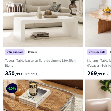
Offre spéciale
Drawer
Offre spéciale
Tocoa - Table basse en fibre de ciment 120x55cm -
Malang - Table 
Blanc
d'acacia - Boi
350
269
,99 €
389,99 €
,99 €
29
-10%