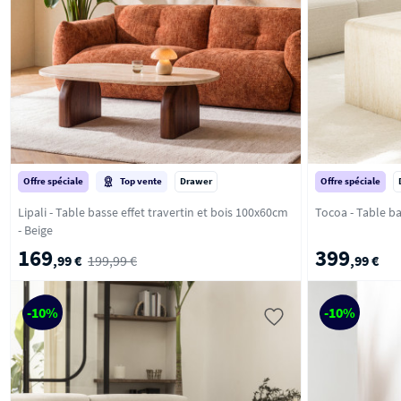
Offre spéciale
Top vente
Drawer
Offre spéciale
Lipali - Table basse effet travertin et bois 100x60cm
- Beige
169
399
,99 €
199,99 €
,99 €
-10%
-10%