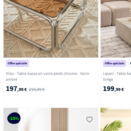
Offre spéciale
Offre spéciale
Gliss - Table basse en verre pieds chrome - Verre
Lipani - Table b
ambré
Grège
197
199
,99 €
219,99 €
,99 €
-10%