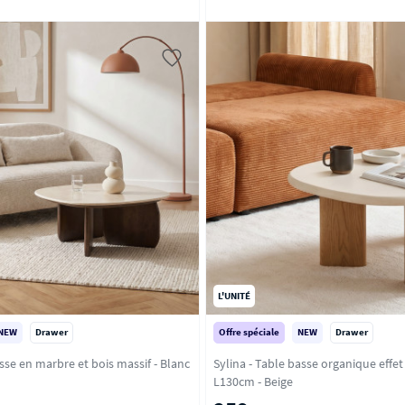
L'UNITÉ
NEW
Drawer
Offre spéciale
NEW
Drawer
e en marbre et bois massif - Blanc
Sylina - Table basse organique effet
L130cm - Beige