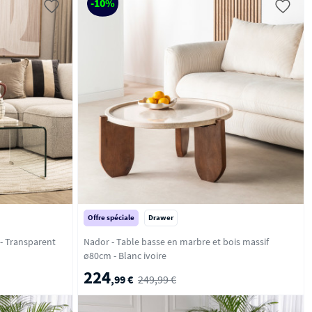
-10%
Offre spéciale
Drawer
Nido - Table basse en verre L110cm - Transparent
Nador - Table basse en marbre et bois massif
ø80cm - Blanc ivoire
224
,99 €
249,99 €