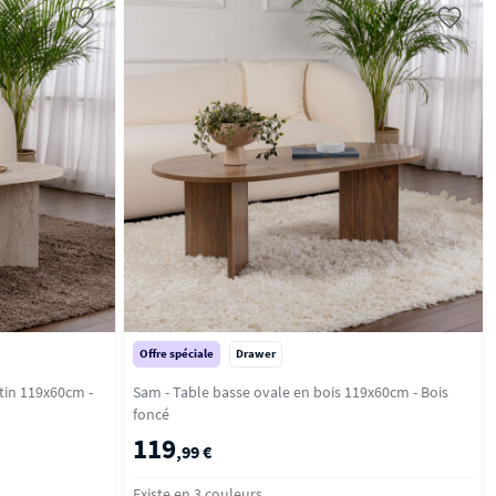
Offre spéciale
Drawer
tin 119x60cm -
Sam - Table basse ovale en bois 119x60cm - Bois
foncé
119
,99 €
Existe en 3 couleurs