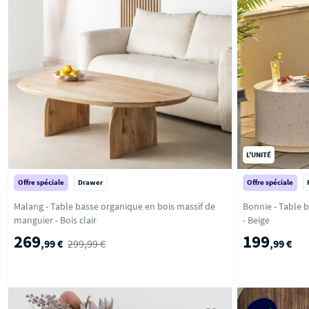
L'UNITÉ
Offre spéciale
Drawer
Offre spéciale
Malang - Table basse organique en bois massif de
Bonnie - Table 
manguier - Bois clair
- Beige
269
199
,99 €
299,99 €
,99 €