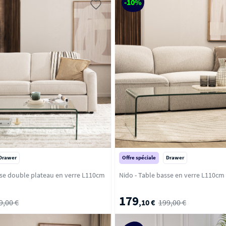
-10%
Drawer
Offre spéciale
Drawer
sse double plateau en verre L110cm
179
9,00 €
,10 €
199,00 €