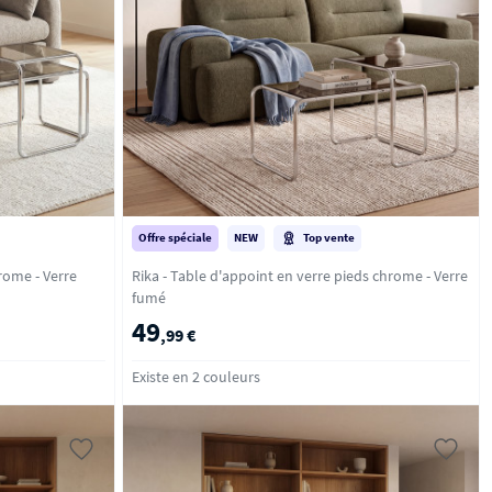
Offre spéciale
NEW
Top vente
- Verre
Rika - Table d'appoint en verre pieds chrome - Verre
fumé
49
,99 €
Existe en 2 couleurs