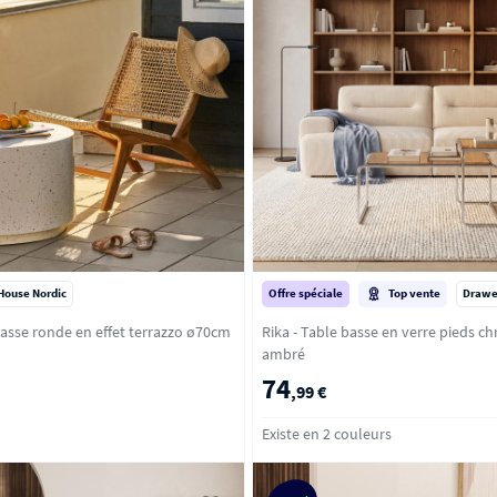
House Nordic
Offre spéciale
Top vente
Drawe
basse ronde en effet terrazzo ø70cm
Rika - Table basse en verre pieds chrome 
ambré
74
,99 €
Existe en 2 couleurs