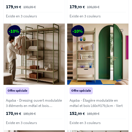
L140xH179,5cm - Terracotta
L140xH179,5cm - Vert
179
179
,99 €
199,99 €
,99 €
199,99 €
Existe en 3 couleurs
Existe en 3 couleurs
-10%
-10%
Offre spéciale
Offre spéciale
Aqaba - Dressing ouvert modulable
Aqaba - Étagère modulable en
3 éléments en métal et bois
métal et bois L60xH179,5cm - Vert
L140xH179,5cm - Vert
170
152
,99 €
189,99 €
,99 €
169,99 €
Existe en 3 couleurs
Existe en 3 couleurs