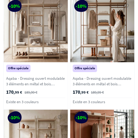
-10%
-10%
Offre spéciale
Offre spéciale
Aqaba - Dressing ouvert modulable
Aqaba - Dressing ouvert modulable
3 éléments en métal et bois
3 éléments en métal et bois
L140xH179,5cm - Beige
L140xH179,5cm - Terracotta
170
170
,99 €
189,99 €
,99 €
189,99 €
Existe en 3 couleurs
Existe en 3 couleurs
-10%
-10%