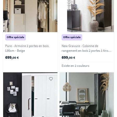
Offre spéciale
Offre spéciale
Pure - Armoire 2 portes en bois
New Gravure - Colonne de
L95cm - Beige
rangement en bois 2 portes 1 tiroir
H210cm - Noir
699
699
,00 €
,00 €
Existe en 2 couleurs