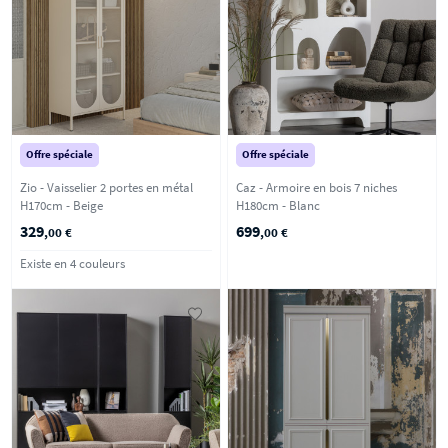
Offre spéciale
Offre spéciale
Zio - Vaisselier 2 portes en métal
Caz - Armoire en bois 7 niches
H170cm - Beige
H180cm - Blanc
329
699
,00 €
,00 €
Existe en 4 couleurs