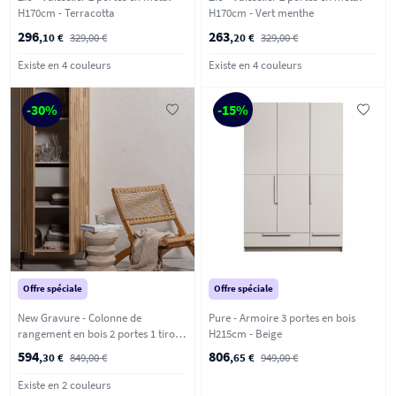
H170cm - Terracotta
H170cm - Vert menthe
296
263
,10 €
329,00 €
,20 €
329,00 €
Existe en 4 couleurs
Existe en 4 couleurs
-30%
-15%
Offre spéciale
Offre spéciale
New Gravure - Colonne de
Pure - Armoire 3 portes en bois
rangement en bois 2 portes 1 tiroir
H215cm - Beige
H210cm - Bois clair
594
806
,30 €
849,00 €
,65 €
949,00 €
Existe en 2 couleurs