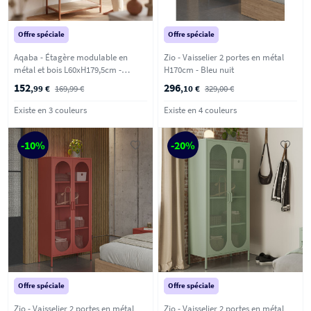
Offre spéciale
Offre spéciale
Aqaba - Étagère modulable en
Zio - Vaisselier 2 portes en métal
métal et bois L60xH179,5cm -
H170cm - Bleu nuit
Terracotta
152
296
,99 €
169,99 €
,10 €
329,00 €
Existe en 3 couleurs
Existe en 4 couleurs
-10%
-20%
Offre spéciale
Offre spéciale
Zio - Vaisselier 2 portes en métal
Zio - Vaisselier 2 portes en métal