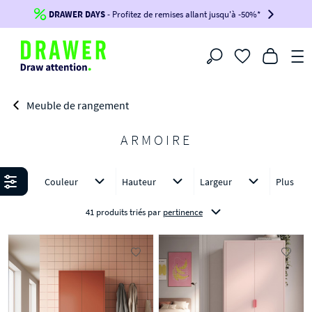
DRAWER DAYS
Jusqu'à
-100€*
- Profitez de remises allant jusqu'à -50%*
sur votre commande !
BIKINI30
BIKINI50
BIKINI100
Filtrer
-voir conditions en bas de page-
Meuble de rangement
ARMOIRE
Affiner
Couleur
Hauteur
Largeur
Plus
41 produits triés
par
pertinence