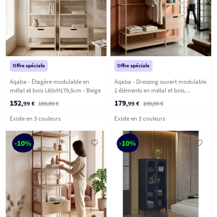
Offre spéciale
Offre spéciale
Aqaba - Étagère modulable en
Aqaba - Dressing ouvert modulable
métal et bois L60xH179,5cm - Beige
2 éléments en métal et bois
L140xH179,5cm - Beige
152
179
,99 €
169,99 €
,99 €
199,99 €
Existe en 3 couleurs
Existe en 3 couleurs
-10%
-10%