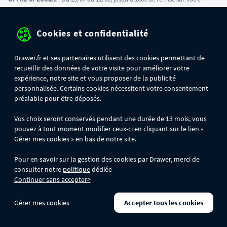
commande :
- 30€ sur votre commande dès 300€ d'achat, avec le code BIKINI30
- 50€ sur votre commande dès 500€ d'achat, avec le code BIKINI50
Cookies et confidentialité
- 100€ sur votre commande dès 1200€ d'achat, avec le code BIKINI100
Les codes BIKINI30, BIKINI50 et BIKINI100 ne sont valables que sur
www.drawer.fr; ils ne sont pas cumulables entre eux, ni avec d'autres codes
Drawer.fr et ses partenaires utilisent des cookies permettant de
promotionnels. La remise se calculera automatiquement dans votre panier
recueillir des données de votre visite pour améliorer votre
lors de la saisie du code adéquat.
expérience, notre site et vous proposer de la publicité
personnalisée. Certains cookies nécessitent votre consentement
DRAWER DAYS
- Du 29/07 au 11/08 inclus : profitez de remises allant jusqu'à
préalable pour être déposés.
-50% sur une large sélection de produits. Opération valable dans la limite des
stocks disponibles.
Vos choix seront conservés pendant une durée de 13 mois, vous
pouvez à tout moment modifier ceux-ci en cliquant sur le lien «
Gérer mes cookies » en bas de notre site.
Pour en savoir sur la gestion des cookies par Drawer, merci de
consulter notre
politique
dédiée
Continuer sans accepter>
Gérer mes cookies
Accepter tous les cookies