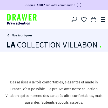
DRAWER DAYS
Jusqu'à
-100€*
- Profitez de remises allant jusqu'à -50%*
sur votre commande !
-30€ dès 300€ avec le code :
BIKINI30
-50€ dès 500€ avec le code :
BIKINI50
-100€ dès 1200€ avec le code :
BIKINI100
Filtrer
-voir conditions en bas de page-
Nos iconiques
LA
COLLECTION VILLABON
.
Des assises à la fois confortables, élégantes et made in
France, c’est possible ! La preuve avec notre collection
Villabon qui comprend des canapés ultra confortables, mais
aussi des fauteuils et poufs assortis.