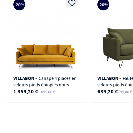
-20%
-20%
VILLABON
- Canapé 4 places en
VILLABON
- Faute
velours pieds épingles noirs
velours pieds épi
1 359,20 €
639,20 €
1 699,00 €
799,00 €