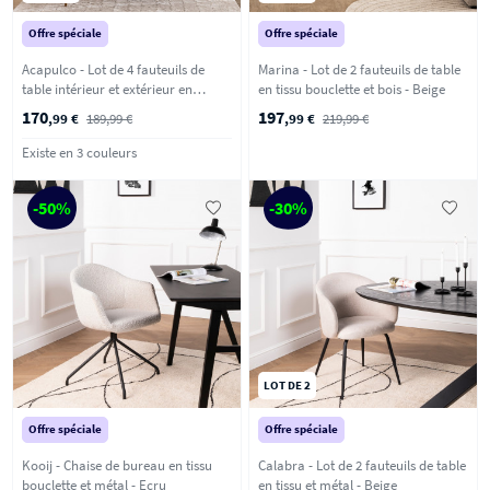
Offre spéciale
Offre spéciale
Acapulco - Lot de 4 fauteuils de
Marina - Lot de 2 fauteuils de table
table intérieur et extérieur en
en tissu bouclette et bois - Beige
plastique et métal - Caramel
170
197
,99 €
189,99 €
,99 €
219,99 €
Existe en 3 couleurs
-50%
-30%
LOT DE 2
Offre spéciale
Offre spéciale
Kooij - Chaise de bureau en tissu
Calabra - Lot de 2 fauteuils de table
bouclette et métal - Ecru
en tissu et métal - Beige