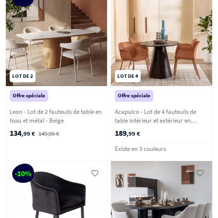
LOT DE 2
LOT DE 4
Offre spéciale
Offre spéciale
Leon - Lot de 2 fauteuils de table en
Acapulco - Lot de 4 fauteuils de
tissu et métal - Beige
table intérieur et extérieur en
plastique et métal - Terracotta
134
189
,99 €
149,99 €
,99 €
Existe en 3 couleurs
-10%