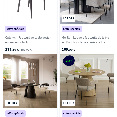
LOT DE 2
Offre spéciale
Offre spéciale
Catelyn - Fauteuil de table design
Melilla - Lot de 2 fauteuils de table
en velours - Noir
en tissu bouclette et métal - Ecru
179
269
,10 €
199,00 €
,00 €
-20%
LOT DE 2
LOT DE 2
Offre spéciale
Offre spéciale