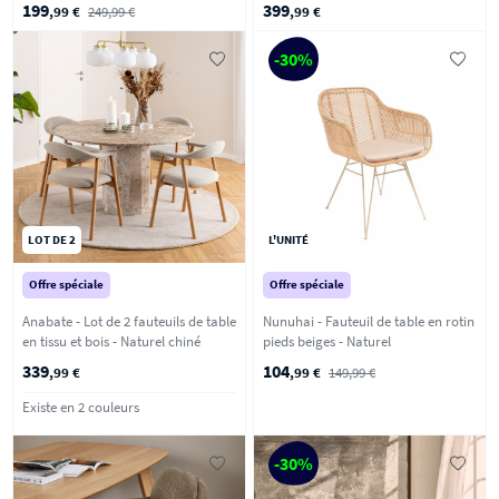
199
399
,99 €
249,99 €
,99 €
-30%
LOT DE 2
L'UNITÉ
Offre spéciale
Offre spéciale
Anabate - Lot de 2 fauteuils de table
Nunuhai - Fauteuil de table en rotin
en tissu et bois - Naturel chiné
pieds beiges - Naturel
339
104
,99 €
,99 €
149,99 €
Existe en 2 couleurs
-30%