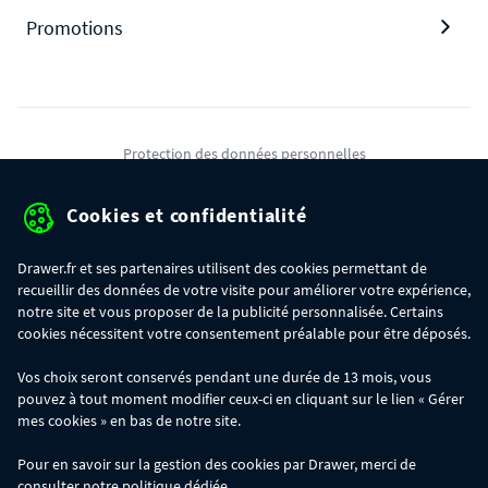
Promotions
Protection des données personnelles
Mentions légales
Cookies et confidentialité
Conditions générales de ventes
Drawer.fr et ses partenaires utilisent des cookies permettant de
Gérer mes cookies
recueillir des données de votre visite pour améliorer votre expérience,
notre site et vous proposer de la publicité personnalisée. Certains
cookies nécessitent votre consentement préalable pour être déposés.
OFFRE SPÉCIALE
- Du 29/07 au 11/08, jusqu'à 100€ de remise sur votre
Vos choix seront conservés pendant une durée de 13 mois, vous
commande :
pouvez à tout moment modifier ceux-ci en cliquant sur le lien « Gérer
- 30€ sur votre commande dès 300€ d'achat, avec le code BIKINI30
- 50€ sur votre commande dès 500€ d'achat, avec le code BIKINI50
mes cookies » en bas de notre site.
- 100€ sur votre commande dès 1200€ d'achat, avec le code BIKINI100
Les codes BIKINI30, BIKINI50 et BIKINI100 ne sont valables que sur
Pour en savoir sur la gestion des cookies par Drawer, merci de
www.drawer.fr; ils ne sont pas cumulables entre eux, ni avec d'autres codes
consulter notre
politique
dédiée