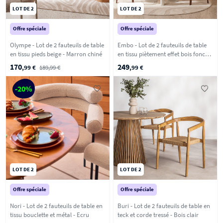
LOT DE 2
LOT DE 2
Offre spéciale
Offre spéciale
Olympe - Lot de 2 fauteuils de table
Embo - Lot de 2 fauteuils de table
en tissu pieds beige - Marron chiné
en tissu piètement effet bois foncé -
Marron chiné
170
249
,99 €
189,99 €
,99 €
-20%
LOT DE 2
LOT DE 2
Offre spéciale
Offre spéciale
Nori - Lot de 2 fauteuils de table en
Buri - Lot de 2 fauteuils de table en
tissu bouclette et métal - Ecru
teck et corde tressé - Bois clair