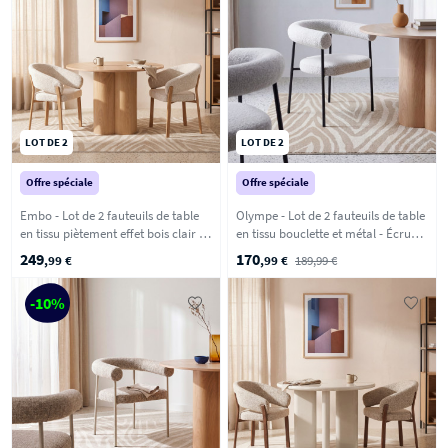
LOT DE 2
LOT DE 2
Offre spéciale
Offre spéciale
Embo - Lot de 2 fauteuils de table
Olympe - Lot de 2 fauteuils de table
en tissu piètement effet bois clair -
en tissu bouclette et métal - Écru
Beige chiné
chiné
249
170
,99 €
,99 €
189,99 €
-10%