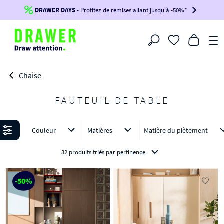
DRAWER DAYS
Jusqu'à
-100€*
- Profitez de remises allant jusqu'à -50%*
sur votre commande !
BIKINI30
BIKINI50
BIKINI100
Filtrer
-voir conditions en bas de page-
Chaise
FAUTEUIL DE TABLE
Affiner
Couleur
Matières
Matière du piètement
32 produits triés
par
pertinence
-50%