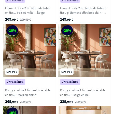
Opna - Lot de 2 fauteuils de table
Leon - Lot de 2 fauteuils de table en
en tissu, bois et métal - Beige
tissu piètement effet bois clair -
Marron
269
149
,99 €
299,99 €
,99 €
-10%
-20%
LOT DE 2
LOT DE 2
Offre spéciale
Offre spéciale
Romy - Lot de 2 fauteuils de table
Romy - Lot de 2 fauteuils de table
en tissu - Marron chiné
en tissu - Beige chiné
269
239
,99 €
299,99 €
,99 €
299,99 €
-10%