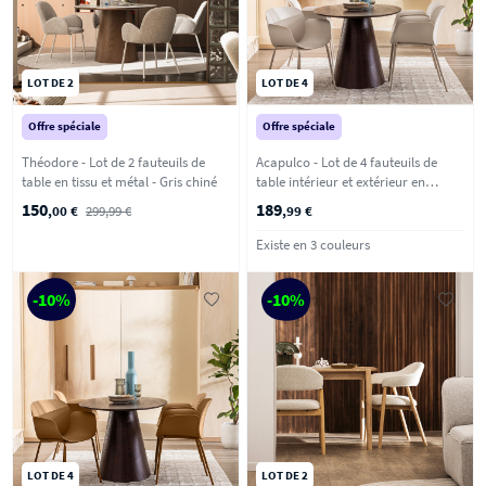
LOT DE 2
LOT DE 4
Offre spéciale
Offre spéciale
Théodore - Lot de 2 fauteuils de
Acapulco - Lot de 4 fauteuils de
table en tissu et métal - Gris chiné
table intérieur et extérieur en
plastique et métal - Beige
150
189
,00 €
299,99 €
,99 €
Existe en 3 couleurs
-10%
-10%
LOT DE 4
LOT DE 2