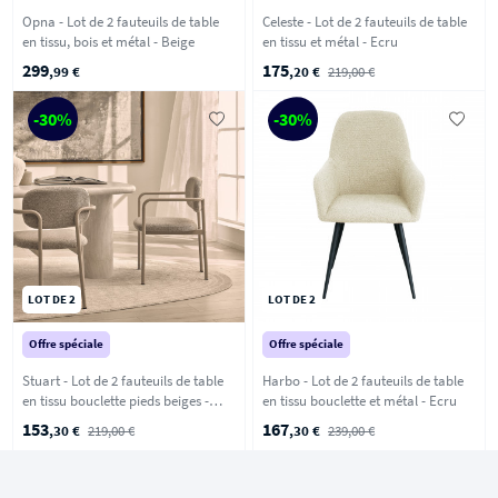
Opna - Lot de 2 fauteuils de table
Celeste - Lot de 2 fauteuils de table
en tissu, bois et métal - Beige
en tissu et métal - Ecru
299
175
,99 €
,20 €
219,00 €
-30%
-30%
LOT DE 2
LOT DE 2
Offre spéciale
Offre spéciale
Stuart - Lot de 2 fauteuils de table
Harbo - Lot de 2 fauteuils de table
en tissu bouclette pieds beiges -
en tissu bouclette et métal - Ecru
Beige
153
167
,30 €
219,00 €
,30 €
239,00 €