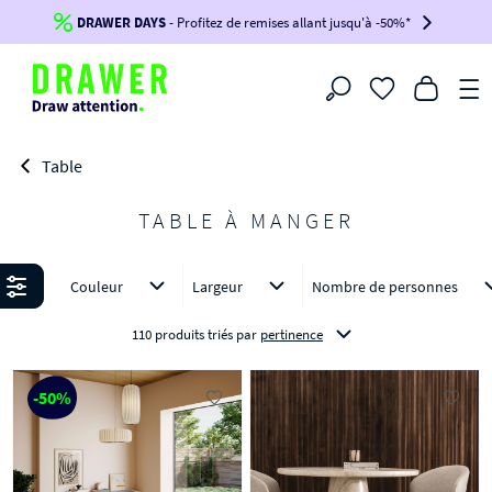
DRAWER DAYS
Jusqu'à
-100€*
- Profitez de remises allant jusqu'à -50%*
sur votre commande !
BIKINI30
BIKINI50
BIKINI100
Filtrer
-voir conditions en bas de page-
Table
TABLE À MANGER
Affiner
Couleur
Largeur
Nombre de personnes
110 produits triés
par
pertinence
-50%