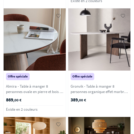
Existe en 2 couleurs
Offre spéciale
Offre spéciale
Almira - Table à manger 8
Gronvik - Table à manger 8
personnes ovale en pierre et bois -
personnes organique effet marbre -
Bois foncé
Gris clair
869
389
,00 €
,00 €
Existe en 2 couleurs