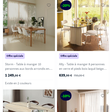
-20%
Offre spéciale
Offre spéciale
Storm - Table à manger 10
Alty - Table à manger 8 personnes
personnes aux bords arrondis en
en verre et pieds bois laqué beige -
bois - Bois clair
Verre ambré
1 249
639
,00 €
,99 €
799,99 €
Existe en 2 couleurs
-10%