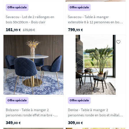
Offre spéciale
Offre spéciale
Savacou - Lot de 2 rallonges en
Savacou - Table à manger
bois 50x100cm - Bois clair
extensible 8 à 12 personnes en bois
200-300x100cm - Bois clair
161
799
,99 €
179,99 €
,99 €
Offre spéciale
Offre spéciale
Bolzano - Table à manger 2
Denise - Table à manger 2
personnes ronde effet marbre -
personnes ronde en bois et métal -
Blanc
Bois foncé
349
309
,00 €
,00 €