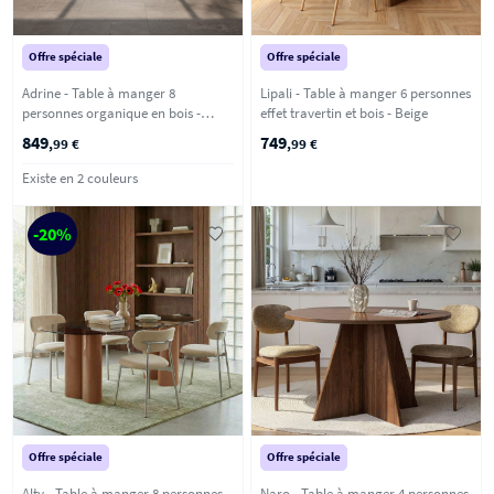
Offre spéciale
Offre spéciale
Adrine - Table à manger 8
Lipali - Table à manger 6 personnes
personnes organique en bois -
effet travertin et bois - Beige
Beige
849
749
,99 €
,99 €
Existe en 2 couleurs
-20%
Offre spéciale
Offre spéciale
Alty - Table à manger 8 personnes
Naro - Table à manger 4 personnes