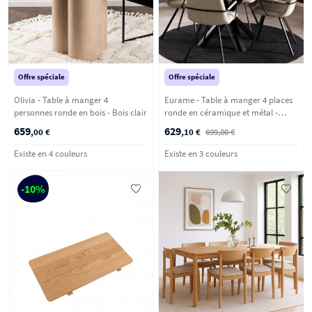
Offre spéciale
Offre spéciale
Olivia - Table à manger 4
Eurame - Table à manger 4 places
personnes ronde en bois - Bois clair
ronde en céramique et métal -
Blanc
659
629
,00 €
,10 €
699,00 €
Existe en 4 couleurs
Existe en 3 couleurs
-10%