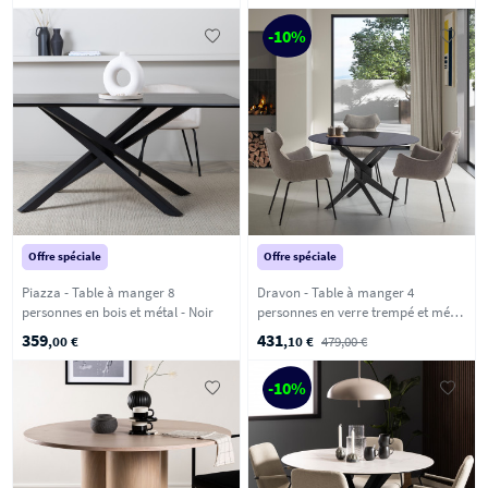
-10%
Offre spéciale
Offre spéciale
Piazza - Table à manger 8
Dravon - Table à manger 4
personnes en bois et métal - Noir
personnes en verre trempé et métal
- Noir
359
431
,00 €
,10 €
479,00 €
-10%