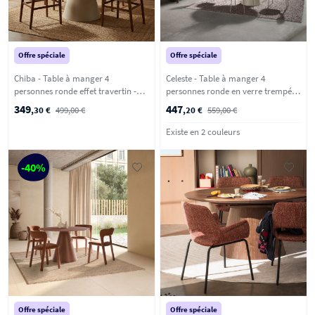
Offre spéciale
Offre spéciale
Chiba - Table à manger 4
Celeste - Table à manger 4
personnes ronde effet travertin -
personnes ronde en verre trempé et
Beige
métal ø120cm - Beige
349
447
,30 €
499,00 €
,20 €
559,00 €
Existe en 2 couleurs
-40%
Offre spéciale
Offre spéciale