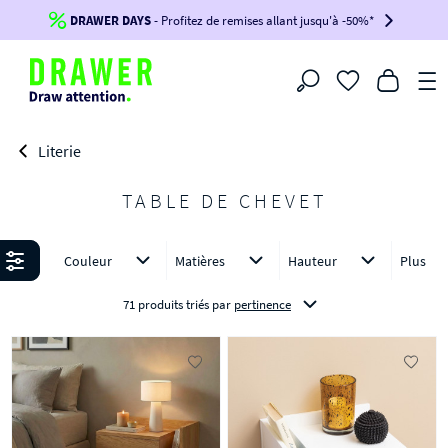
DRAWER DAYS
Jusqu'à
-100€*
- Profitez de remises allant jusqu'à -50%*
sur votre commande !
BIKINI30
BIKINI50
BIKINI100
Filtrer
-voir conditions en bas de page-
Literie
TABLE DE CHEVET
Affiner
Couleur
Matières
Hauteur
Plus
71 produits triés
par
pertinence