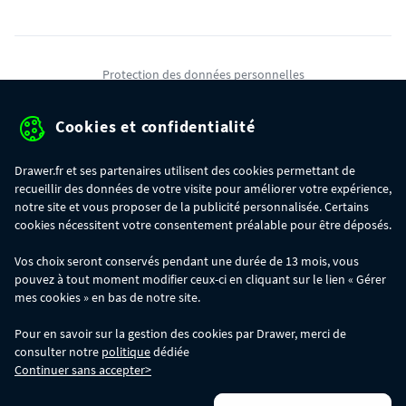
Protection des données personnelles
Mentions légales
Cookies et confidentialité
Conditions générales de ventes
Drawer.fr et ses partenaires utilisent des cookies permettant de
Gérer mes cookies
recueillir des données de votre visite pour améliorer votre expérience,
notre site et vous proposer de la publicité personnalisée. Certains
cookies nécessitent votre consentement préalable pour être déposés.
OFFRE SPÉCIALE
- Du 29/07 au 11/08, jusqu'à 100€ de remise sur votre
Vos choix seront conservés pendant une durée de 13 mois, vous
commande :
pouvez à tout moment modifier ceux-ci en cliquant sur le lien « Gérer
- 30€ sur votre commande dès 300€ d'achat, avec le code BIKINI30
- 50€ sur votre commande dès 500€ d'achat, avec le code BIKINI50
mes cookies » en bas de notre site.
- 100€ sur votre commande dès 1200€ d'achat, avec le code BIKINI100
Les codes BIKINI30, BIKINI50 et BIKINI100 ne sont valables que sur
Pour en savoir sur la gestion des cookies par Drawer, merci de
www.drawer.fr; ils ne sont pas cumulables entre eux, ni avec d'autres codes
consulter notre
politique
dédiée
promotionnels. La remise se calculera automatiquement dans votre panier
Continuer sans accepter>
lors de la saisie du code adéquat.