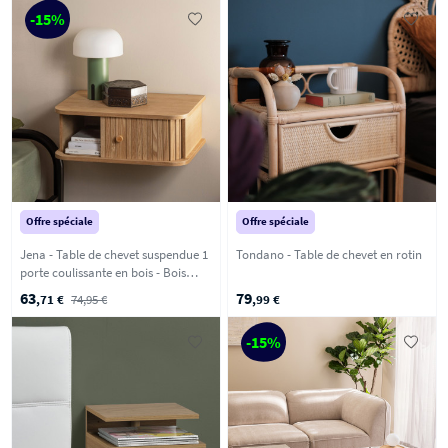
-15%
Offre spéciale
Offre spéciale
Jena - Table de chevet suspendue 1
Tondano - Table de chevet en rotin
porte coulissante en bois - Bois
clair
63
79
,71 €
74,95 €
,99 €
-15%