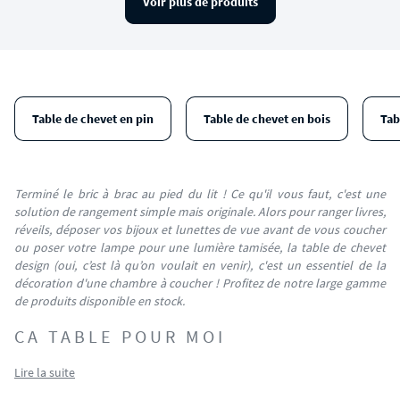
Voir plus de produits
Table de chevet en pin
Table de chevet en bois
Tab
Terminé le bric à brac au pied du lit ! Ce qu'il vous faut, c'est une
solution de rangement simple mais originale. Alors pour ranger livres,
réveils, déposer vos bijoux et lunettes de vue avant de vous coucher
ou poser votre lampe pour une lumière tamisée, la table de chevet
design (oui, c’est là qu’on voulait en venir), c'est un essentiel de la
décoration d'une chambre à coucher ! Profitez de notre large gamme
de produits disponible en stock.
CA TABLE POUR MOI
Lire la suite