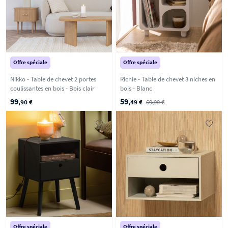
Offre spéciale
Offre spéciale
Nikko - Table de chevet 2 portes
Richie - Table de chevet 3 niches en
coulissantes en bois - Bois clair
bois - Blanc
99
59
,90 €
,49 €
69,99 €
Offre spéciale
Offre spéciale