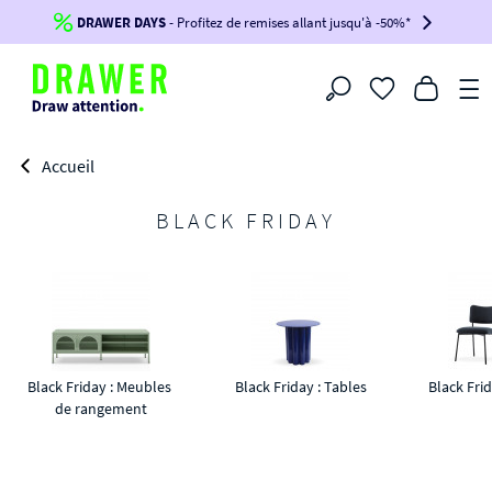
DRAWER DAYS
Jusqu'à
-100€*
- Profitez de remises allant jusqu'à -50%*
sur votre commande !
BIKINI30
BIKINI50
BIKINI100
Filtrer
-voir conditions en bas de page-
Accueil
BLACK FRIDAY
Black Friday : Meubles 
Black Friday : Tables
Black Frid
de rangement