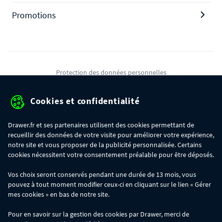
Promotions
Protection des données personnelles
Mentions légales
Cookies et confidentialité
Conditions générales de ventes
Drawer.fr et ses partenaires utilisent des cookies permettant de
Gérer mes cookies
recueillir des données de votre visite pour améliorer votre expérience,
notre site et vous proposer de la publicité personnalisée. Certains
cookies nécessitent votre consentement préalable pour être déposés.
OFFRE SPÉCIALE
- Du 29/07 au 11/08, jusqu'à 100€ de remise sur votre
Vos choix seront conservés pendant une durée de 13 mois, vous
commande :
pouvez à tout moment modifier ceux-ci en cliquant sur le lien « Gérer
- 30€ sur votre commande dès 300€ d'achat, avec le code BIKINI30
- 50€ sur votre commande dès 500€ d'achat, avec le code BIKINI50
mes cookies » en bas de notre site.
- 100€ sur votre commande dès 1200€ d'achat, avec le code BIKINI100
Les codes BIKINI30, BIKINI50 et BIKINI100 ne sont valables que sur
Pour en savoir sur la gestion des cookies par Drawer, merci de
www.drawer.fr; ils ne sont pas cumulables entre eux, ni avec d'autres codes