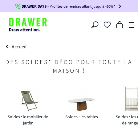
DRAWER DAYS
Jusqu'à
-100€*
- Profitez de remises allant jusqu'à -50%*
sur votre commande !
BIKINI30
BIKINI50
BIKINI100
Filtrer
-voir conditions en bas de page-
Accueil
DES SOLDES* DÉCO POUR TOUTE LA
MAISON !
Soldes : le mobilier de 
Soldes : les tables
Soldes : les
jardin
de rang