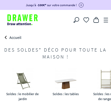
DRAWER DAYS
Jusqu'à
-100€*
- Profitez de remises allant jusqu'à -50%*
sur votre commande !
-30€ dès 300€ avec le code :
BIKINI30
-50€ dès 500€ avec le code :
BIKINI50
-100€ dès 1200€ avec le code :
BIKINI100
Filtrer
-voir conditions en bas de page-
Accueil
DES SOLDES* DÉCO POUR TOUTE LA
MAISON !
Soldes : le mobilier de 
Soldes : les tables
Soldes : les
jardin
de rang