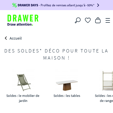
DRAWER DAYS
Jusqu'à
-100€*
- Profitez de remises allant jusqu'à -50%*
sur votre commande !
BIKINI30
BIKINI50
BIKINI100
Filtrer
-voir conditions en bas de page-
Accueil
DES SOLDES* DÉCO POUR TOUTE LA
MAISON !
Soldes : le mobilier de 
Soldes : les tables
Soldes : les
jardin
de rang