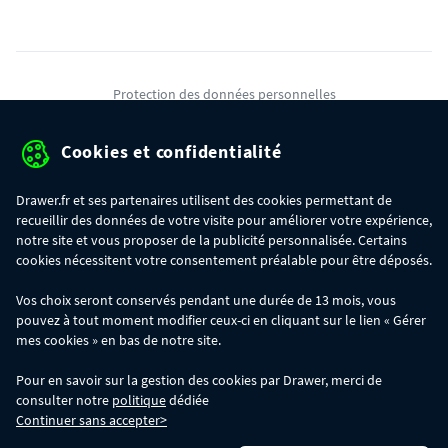
Protection des données personnelles
Mentions légales
Cookies et confidentialité
Conditions générales de ventes
Drawer.fr et ses partenaires utilisent des cookies permettant de
Gérer mes cookies
recueillir des données de votre visite pour améliorer votre expérience,
notre site et vous proposer de la publicité personnalisée. Certains
cookies nécessitent votre consentement préalable pour être déposés.
OFFRE SPÉCIALE
- Du 29/07 au 11/08, jusqu'à 100€ de remise sur votre
Vos choix seront conservés pendant une durée de 13 mois, vous
commande :
pouvez à tout moment modifier ceux-ci en cliquant sur le lien « Gérer
- 30€ sur votre commande dès 300€ d'achat, avec le code BIKINI30
- 50€ sur votre commande dès 500€ d'achat, avec le code BIKINI50
mes cookies » en bas de notre site.
- 100€ sur votre commande dès 1200€ d'achat, avec le code BIKINI100
Les codes BIKINI30, BIKINI50 et BIKINI100 ne sont valables que sur
Pour en savoir sur la gestion des cookies par Drawer, merci de
www.drawer.fr; ils ne sont pas cumulables entre eux, ni avec d'autres codes
consulter notre
politique
dédiée
promotionnels. La remise se calculera automatiquement dans votre panier
Continuer sans accepter>
lors de la saisie du code adéquat.