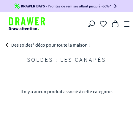
DRAWER DAYS
Jusqu'à
-100€*
- Profitez de remises allant jusqu'à -50%*
sur votre commande !
BIKINI30
BIKINI50
BIKINI100
Filtrer
-voir conditions en bas de page-
Des soldes* déco pour toute la maison !
SOLDES : LES CANAPÉS
Il n'y a aucun produit associé à cette catégorie.