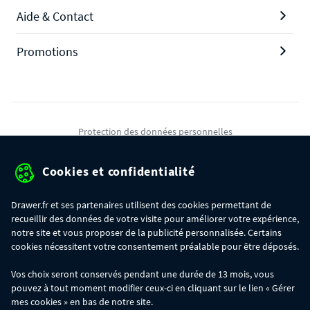
Aide & Contact
Promotions
Protection des données personnelles
Mentions légales
Cookies et confidentialité
Conditions générales de ventes
Drawer.fr et ses partenaires utilisent des cookies permettant de
Gérer mes cookies
recueillir des données de votre visite pour améliorer votre expérience,
notre site et vous proposer de la publicité personnalisée. Certains
cookies nécessitent votre consentement préalable pour être déposés.
OFFRE SPÉCIALE
- Du 29/07 au 11/08, jusqu'à 100€ de remise sur votre
Vos choix seront conservés pendant une durée de 13 mois, vous
commande :
pouvez à tout moment modifier ceux-ci en cliquant sur le lien « Gérer
- 30€ sur votre commande dès 300€ d'achat, avec le code BIKINI30
- 50€ sur votre commande dès 500€ d'achat, avec le code BIKINI50
mes cookies » en bas de notre site.