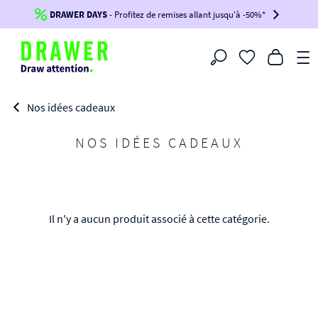
DRAWER DAYS
Jusqu'à
-100€*
- Profitez de remises allant jusqu'à -50%*
sur votre commande !
BIKINI30
BIKINI50
BIKINI100
Filtrer
-voir conditions en bas de page-
Nos idées cadeaux
NOS IDÉES CADEAUX
Il n'y a aucun produit associé à cette catégorie.