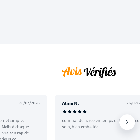
26/07/2026
Aline N.
26/07/
ternet simple.
commande livrée en temps et heure avec
 Mails à chaque
soin, bien emballée
ivraison rapide
rès la co