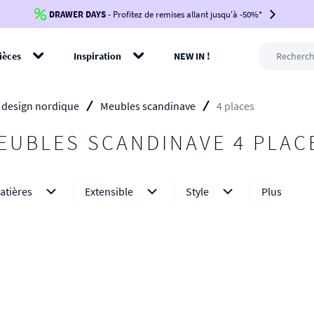
DRAWER DAYS
Jusqu'à
-100€*
- Profitez de remises allant jusqu'à -50%*
sur votre commande !
BIKINI30
BIKINI50
BIKINI100
ièces
Inspiration
NEW IN !
-voir conditions en bas de page-
rer
 design nordique
Meubles scandinave
4 places
EUBLES SCANDINAVE 4 PLAC
atières
Extensible
Style
Plus