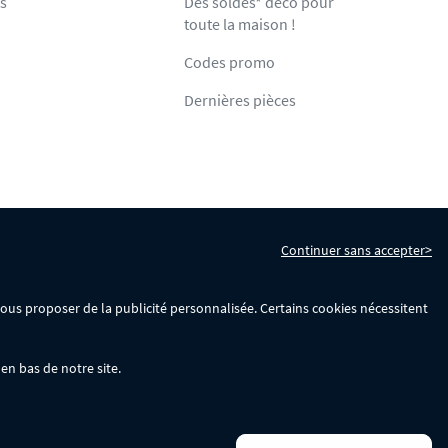
ts
Des soldes* déco pour
toute la maison !
Codes promo
Dernières pièces
Continuer sans accepter>
s
Gérer mes cookies
 vous proposer de la publicité personnalisée. Certains cookies nécessitent
en bas de notre site.
La remise se calculera automatiquement dans votre panier lors de la saisie