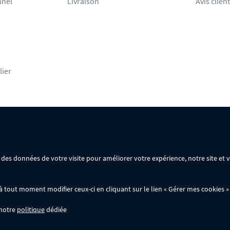
nnel
Livraison
Avis clien
lier
rsonnelles
Mentions légales
Conditions générales de vente
ir des données de votre visite pour améliorer votre expérience, notre site et
ommande :
out moment modifier ceux-ci en cliquant sur le lien « Gérer mes cookies » 
 notre
politique
dédiée
wer.fr; ils ne sont pas cumulables entre eux, ni avec d'autres codes promotionnels. 