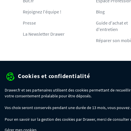
But.fr
Espace Professio
Rejoignez l'équipe !
Blog
Presse
Guide d'achat et
d'entretien
La Newsletter Drawer
Réparer son mobi
Cookies et confidentialité
Protection des données pe
Drawer.fr et ses partenaires utilisent des cookies permettant de recueill
votre consentement préalable pour être déposés.
OFFRE SPÉCIALE
- Du 29/07 au 11/08, jusqu'à 100€ de remise sur votre c
Vos choix seront conservés pendant une durée de 13 mois, vous pouvez à t
- 30€ sur votre commande dès 300€ d'achat, avec le code BIKINI30
- 50€ sur votre commande dès 500€ d'achat, avec le code BIKINI50
Pour en savoir sur la gestion des cookies par Drawer, merci de consulter
- 100€ sur votre commande dès 1200€ d'achat, avec le code BIKINI100
Les codes BIKINI30, BIKINI50 et BIKINI100 ne sont valables que sur www.dra
Gérer mes cookies
du code adéquat.