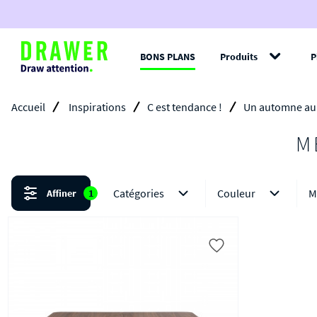
BONS PLANS
Produits
P
Filt
Accueil
Inspirations
C est tendance !
Un automne au
M
Catégories
Couleur
M
Affiner
1