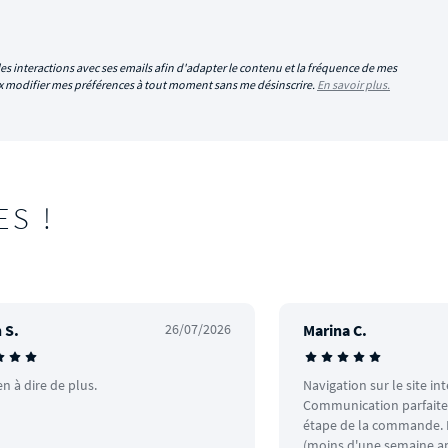
es interactions avec ses emails afin d'adapter le contenu et la fréquence de mes
eux modifier mes préférences à tout moment sans me désinscrire.
En savoir plus.
ES !
 S.
26/07/2026
Marina C.
en à dire de plus.
Navigation sur le site in
Communication parfaite.
étape de la commande. L
(moins d'une semaine ap