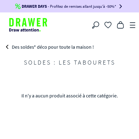
DRAWER DAYS
Jusqu'à
-100€*
- Profitez de remises allant jusqu'à -50%*
sur votre commande !
BIKINI30
BIKINI50
BIKINI100
Filtrer
-voir conditions en bas de page-
Des soldes* déco pour toute la maison !
SOLDES : LES TABOURETS
Il n'y a aucun produit associé à cette catégorie.