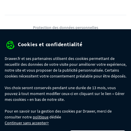
Protection des données personnelles
Mentions légales
Cookies et confidentialité
Conditions générales de ventes
Drawer.fr et ses partenaires utilisent des cookies permettant de
Gérer mes cookies
recueillir des données de votre visite pour améliorer votre expérience,
notre site et vous proposer de la publicité personnalisée. Certains
cookies nécessitent votre consentement préalable pour être déposés.
OFFRE SPÉCIALE
- Du 29/07 au 11/08, jusqu'à 100€ de remise sur votre
Vos choix seront conservés pendant une durée de 13 mois, vous
commande :
pouvez à tout moment modifier ceux-ci en cliquant sur le lien « Gérer
- 30€ sur votre commande dès 300€ d'achat, avec le code BIKINI30
- 50€ sur votre commande dès 500€ d'achat, avec le code BIKINI50
mes cookies » en bas de notre site.
- 100€ sur votre commande dès 1200€ d'achat, avec le code BIKINI100
Les codes BIKINI30, BIKINI50 et BIKINI100 ne sont valables que sur
Pour en savoir sur la gestion des cookies par Drawer, merci de
www.drawer.fr; ils ne sont pas cumulables entre eux, ni avec d'autres codes
consulter notre
politique
dédiée
promotionnels. La remise se calculera automatiquement dans votre panier
Continuer sans accepter>
lors de la saisie du code adéquat.