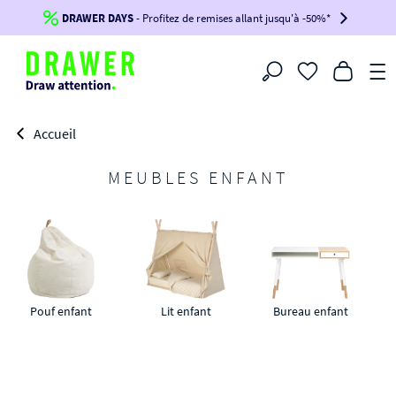
DRAWER DAYS
Jusqu'à
-100€*
- Profitez de remises allant jusqu'à -50%*
sur votre commande !
BIKINI30
BIKINI50
BIKINI100
Filtrer
-voir conditions en bas de page-
Accueil
MEUBLES ENFANT
Pouf enfant
Lit enfant
Bureau enfant