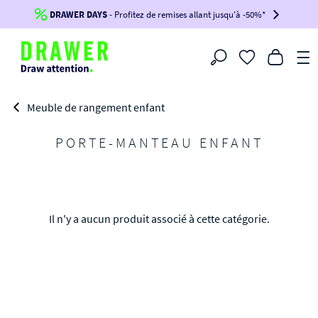
DRAWER DAYS
Jusqu'à
-100€*
- Profitez de remises allant jusqu'à -50%*
sur votre commande !
BIKINI30
BIKINI50
BIKINI100
Filtrer
-voir conditions en bas de page-
Meuble de rangement enfant
PORTE-MANTEAU ENFANT
Il n'y a aucun produit associé à cette catégorie.