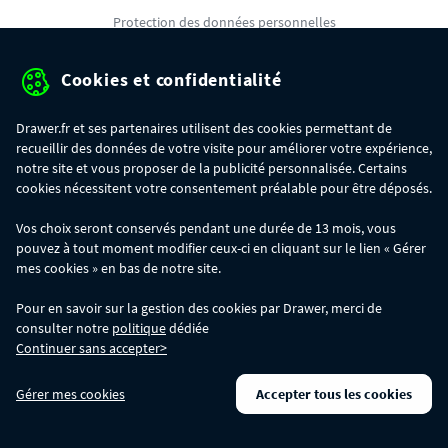
Protection des données personnelles
Mentions légales
Cookies et confidentialité
Conditions générales de ventes
Drawer.fr et ses partenaires utilisent des cookies permettant de
Gérer mes cookies
recueillir des données de votre visite pour améliorer votre expérience,
notre site et vous proposer de la publicité personnalisée. Certains
cookies nécessitent votre consentement préalable pour être déposés.
OFFRE SPÉCIALE
- Du 29/07 au 11/08, jusqu'à 100€ de remise sur votre
Vos choix seront conservés pendant une durée de 13 mois, vous
commande :
pouvez à tout moment modifier ceux-ci en cliquant sur le lien « Gérer
- 30€ sur votre commande dès 300€ d'achat, avec le code BIKINI30
- 50€ sur votre commande dès 500€ d'achat, avec le code BIKINI50
mes cookies » en bas de notre site.
- 100€ sur votre commande dès 1200€ d'achat, avec le code BIKINI100
Les codes BIKINI30, BIKINI50 et BIKINI100 ne sont valables que sur
Pour en savoir sur la gestion des cookies par Drawer, merci de
www.drawer.fr; ils ne sont pas cumulables entre eux, ni avec d'autres codes
consulter notre
politique
dédiée
promotionnels. La remise se calculera automatiquement dans votre panier
Continuer sans accepter>
lors de la saisie du code adéquat.
DRAWER DAYS
- Du 29/07 au 11/08 inclus : profitez de remises allant jusqu'à
Gérer mes cookies
Accepter tous les cookies
-50% sur une large sélection de produits. Opération valable dans la limite des
stocks disponibles.