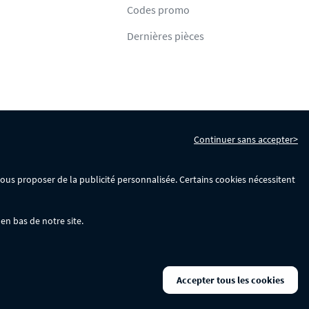
Codes promo
Dernières pièces
Continuer sans accepter>
s
Gérer mes cookies
 vous proposer de la publicité personnalisée. Certains cookies nécessitent
en bas de notre site.
La remise se calculera automatiquement dans votre panier lors de la saisie
Accepter tous les cookies
ks disponibles.