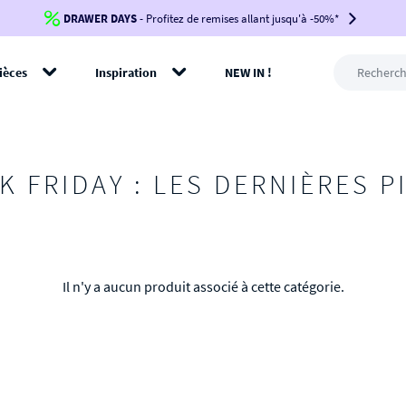
DRAWER DAYS
Jusqu'à
-100€*
- Profitez de remises allant jusqu'à -50%*
sur votre commande !
BIKINI30
BIKINI50
BIKINI100
ièces
Inspiration
NEW IN !
-voir conditions en bas de page-
rer
K FRIDAY : LES DERNIÈRES P
Il n'y a aucun produit associé à cette catégorie.