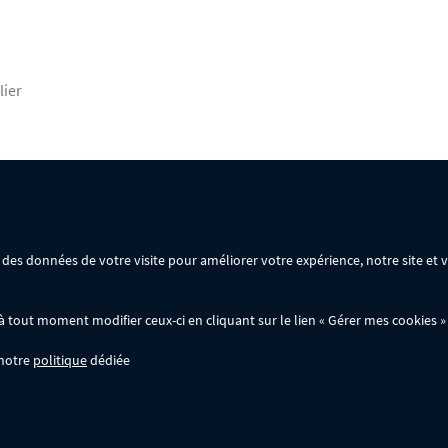
lier
rsonnelles
Mentions légales
Conditions générales de vente
ir des données de votre visite pour améliorer votre expérience, notre site et
ommande :
out moment modifier ceux-ci en cliquant sur le lien « Gérer mes cookies » 
 notre
politique
dédiée
wer.fr; ils ne sont pas cumulables entre eux, ni avec d'autres codes promotionnels. 
'à -50% sur une large sélection de produits. Opération valable dans la limite des stoc