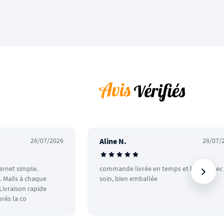
26/07/2026
Aline N.
26/07/
ternet simple.
commande livrée en temps et heure avec
 Mails à chaque
soin, bien emballée
ivraison rapide
rès la co