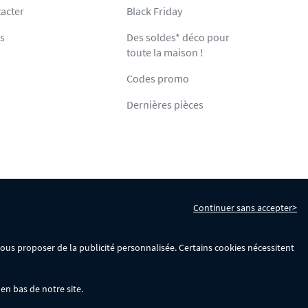
acter
Black Friday
ts
Des soldes* déco pour
toute la maison !
Codes promo
Dernières pièces
Continuer sans accepter>
s
Gérer mes cookies
 vous proposer de la publicité personnalisée. Certains cookies nécessitent
en bas de notre site.