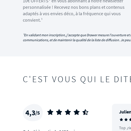
10€ OFFERTS* en vous abonnant à notre newsletter
personnalisée ! Recevez nos bons plans et contenus
adaptés à vos envies déco, à la fréquence qui vous
convient.¹
¹En validant mon inscription, j'accepte que Drawer mesure l'ouverture et l
communications, et de maintenir la qualité de la liste de diffusion. Je p
C'EST VOUS QUI LE DIT
4,3
Julien
/5
Top ,ri