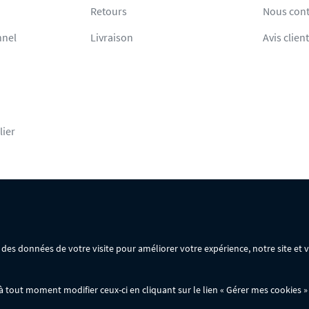
Retours
Nous cont
nnel
Livraison
Avis clien
lier
rsonnelles
Mentions légales
Conditions générales de vente
ir des données de votre visite pour améliorer votre expérience, notre site et
ommande :
out moment modifier ceux-ci en cliquant sur le lien « Gérer mes cookies » 