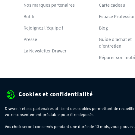
Nos marques partenaires
Carte cadeau
But.fr
Espace Professio
Rejoignez l'équipe !
Blog
Presse
Guide d'achat et
d'entretien
La Newsletter Drawer
Réparer son mobi
Cookies et confidentialité
Protection des données pe
Drawer.fr et ses partenaires utilisent des cookies permettant de recueill
votre consentement préalable pour être déposés.
OFFRE SPÉCIALE
- Du 29/07 au 11/08, jusqu'à 100€ de remise sur votre c
Vos choix seront conservés pendant une durée de 13 mois, vous pouvez à t
- 30€ sur votre commande dès 300€ d'achat, avec le code BIKINI30
- 50€ sur votre commande dès 500€ d'achat, avec le code BIKINI50