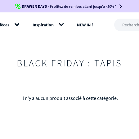
DRAWER DAYS
Jusqu'à
-100€*
- Profitez de remises allant jusqu'à -50%*
sur votre commande !
BIKINI30
BIKINI50
BIKINI100
ièces
Inspiration
NEW IN !
-voir conditions en bas de page-
rer
BLACK FRIDAY : TAPIS
Il n'y a aucun produit associé à cette catégorie.