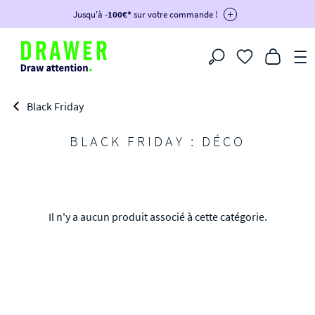
DRAWER DAYS
Jusqu'à
-100€*
- Profitez de remises allant jusqu'à -50%*
sur votre commande !
-30€ dès 300€ avec le code :
BIKINI30
-50€ dès 500€ avec le code :
BIKINI50
-100€ dès 1200€ avec le code :
BIKINI100
Filtrer
-voir conditions en bas de page-
Black Friday
BLACK FRIDAY : DÉCO
Il n'y a aucun produit associé à cette catégorie.