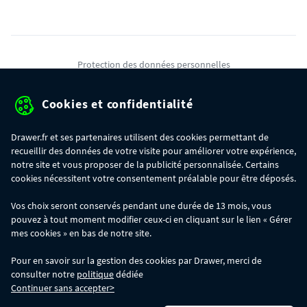
Protection des données personnelles
Mentions légales
Cookies et confidentialité
Conditions générales de ventes
Drawer.fr et ses partenaires utilisent des cookies permettant de
Gérer mes cookies
recueillir des données de votre visite pour améliorer votre expérience,
notre site et vous proposer de la publicité personnalisée. Certains
cookies nécessitent votre consentement préalable pour être déposés.
OFFRE SPÉCIALE
- Du 29/07 au 11/08, jusqu'à 100€ de remise sur votre
Vos choix seront conservés pendant une durée de 13 mois, vous
commande :
pouvez à tout moment modifier ceux-ci en cliquant sur le lien « Gérer
- 30€ sur votre commande dès 300€ d'achat, avec le code BIKINI30
- 50€ sur votre commande dès 500€ d'achat, avec le code BIKINI50
mes cookies » en bas de notre site.
- 100€ sur votre commande dès 1200€ d'achat, avec le code BIKINI100
Les codes BIKINI30, BIKINI50 et BIKINI100 ne sont valables que sur
Pour en savoir sur la gestion des cookies par Drawer, merci de
www.drawer.fr; ils ne sont pas cumulables entre eux, ni avec d'autres codes
consulter notre
politique
dédiée
promotionnels. La remise se calculera automatiquement dans votre panier
Continuer sans accepter>
lors de la saisie du code adéquat.