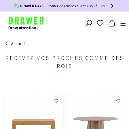
DRAWER DAYS
Jusqu'à
-100€*
- Profitez de remises allant jusqu'à -50%*
sur votre commande !
BIKINI30
BIKINI50
BIKINI100
Filtrer
-voir conditions en bas de page-
Accueil
RECEVEZ VOS PROCHES COMME DES
ROIS