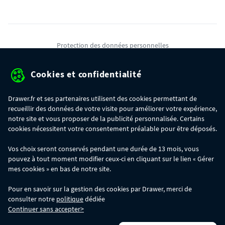
Protection des données personnelles
Mentions légales
Cookies et confidentialité
Conditions générales de ventes
Drawer.fr et ses partenaires utilisent des cookies permettant de
Gérer mes cookies
recueillir des données de votre visite pour améliorer votre expérience,
notre site et vous proposer de la publicité personnalisée. Certains
cookies nécessitent votre consentement préalable pour être déposés.
OFFRE SPÉCIALE
- Du 29/07 au 11/08, jusqu'à 100€ de remise sur votre
Vos choix seront conservés pendant une durée de 13 mois, vous
commande :
pouvez à tout moment modifier ceux-ci en cliquant sur le lien « Gérer
- 30€ sur votre commande dès 300€ d'achat, avec le code BIKINI30
- 50€ sur votre commande dès 500€ d'achat, avec le code BIKINI50
mes cookies » en bas de notre site.
- 100€ sur votre commande dès 1200€ d'achat, avec le code BIKINI100
Les codes BIKINI30, BIKINI50 et BIKINI100 ne sont valables que sur
Pour en savoir sur la gestion des cookies par Drawer, merci de
www.drawer.fr; ils ne sont pas cumulables entre eux, ni avec d'autres codes
consulter notre
politique
dédiée
promotionnels. La remise se calculera automatiquement dans votre panier
Continuer sans accepter>
lors de la saisie du code adéquat.