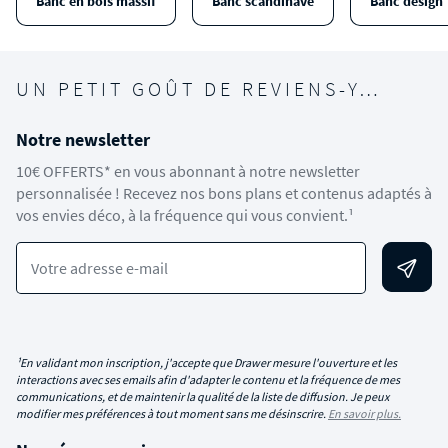
Banc en bois massif
Banc scandinave
Banc design 
UN PETIT GOÛT DE REVIENS-Y…
Notre newsletter
10€ OFFERTS* en vous abonnant à notre newsletter
personnalisée ! Recevez nos bons plans et contenus adaptés à
vos envies déco, à la fréquence qui vous convient.¹
Votre adresse e-mail
¹En validant mon inscription, j'accepte que Drawer mesure l'ouverture et les
interactions avec ses emails afin d'adapter le contenu et la fréquence de mes
communications, et de maintenir la qualité de la liste de diffusion. Je peux
modifier mes préférences à tout moment sans me désinscrire.
En savoir plus.