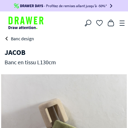
DRAWER DAYS
Jusqu'à
-100€*
- Profitez de remises allant jusqu'à -50%*
sur votre commande !
BIKINI30
BIKINI50
BIKINI100
Filtrer
-voir conditions en bas de page-
Banc design
JACOB
Banc en tissu L130cm