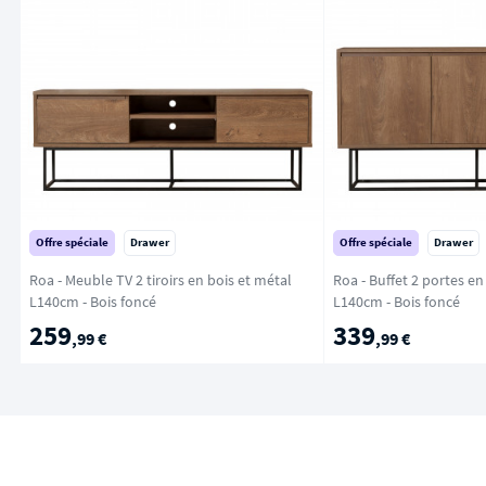
Offre spéciale
Drawer
Offre spéciale
Drawer
Roa - Meuble TV 2 tiroirs en bois et métal
Roa - Buffet 2 portes en
L140cm - Bois foncé
L140cm - Bois foncé
259
339
,99 €
,99 €