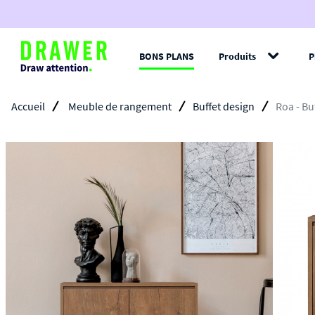
BONS PLANS
Produits
P
Filt
Accueil
Meuble de rangement
Buffet design
Roa - Bu