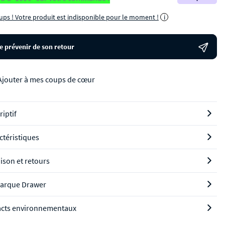
ups ! Votre produit est indisponible pour le moment !
i
e prévenir de son retour
jouter à mes coups de cœur
riptif
ctéristiques
aison et retours
arque Drawer
cts environnementaux