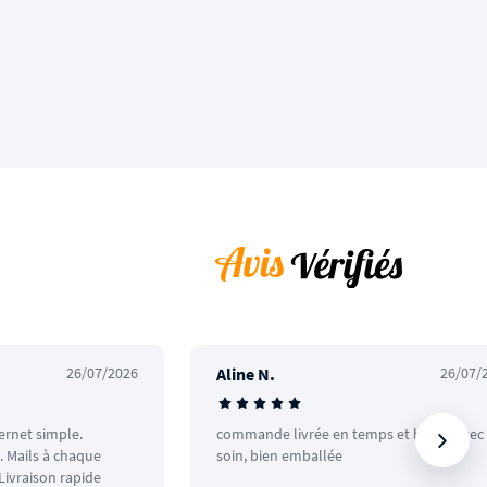
26/07/2026
Aline N.
26/07/
ternet simple.
commande livrée en temps et heure avec
 Mails à chaque
soin, bien emballée
ivraison rapide