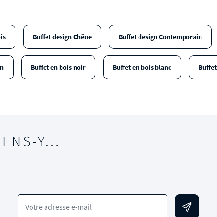
is
Buffet design Chêne
Buffet design Contemporain
in
Buffet en bois noir
Buffet en bois blanc
Buffet
IENS-Y…
Votre adresse e-mail