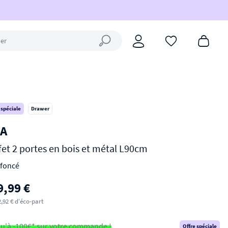
Fermer la recherche
 spéciale
Drawer
A
fet 2 portes en bois et métal L90cm
 foncé
9,99 €
,92 € d'éco-part
u'à -100€* sur votre commande !
Offre spéciale