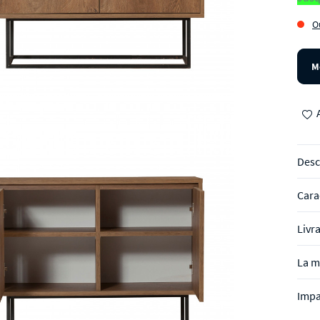
O
M
A
Desc
Cara
Livr
La m
Impa