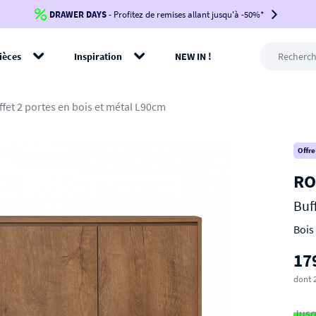
DRAWER DAYS
Jusqu'à
-100€*
- Profitez de remises allant jusqu'à -50%*
sur votre commande !
BIKINI30
BIKINI50
BIKINI100
ièces
Inspiration
NEW IN !
-voir conditions en bas de page-
rer
ffet 2 portes en bois et métal L90cm
Offre
RO
Buf
Bois
17
dont 2
Jusq