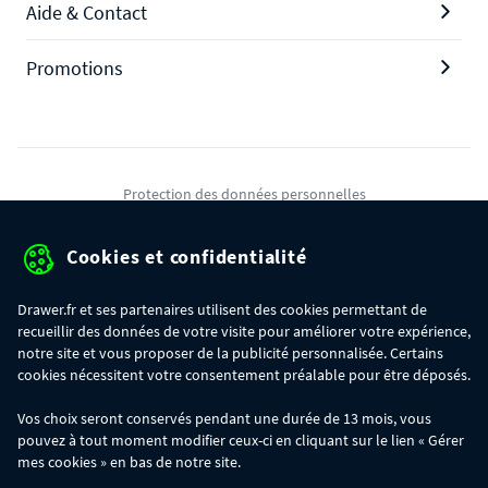
Aide & Contact
Promotions
Protection des données personnelles
Mentions légales
Cookies et confidentialité
Conditions générales de ventes
Drawer.fr et ses partenaires utilisent des cookies permettant de
Gérer mes cookies
recueillir des données de votre visite pour améliorer votre expérience,
notre site et vous proposer de la publicité personnalisée. Certains
cookies nécessitent votre consentement préalable pour être déposés.
OFFRE SPÉCIALE
- Du 29/07 au 11/08, jusqu'à 100€ de remise sur votre
Vos choix seront conservés pendant une durée de 13 mois, vous
commande :
pouvez à tout moment modifier ceux-ci en cliquant sur le lien « Gérer
- 30€ sur votre commande dès 300€ d'achat, avec le code BIKINI30
- 50€ sur votre commande dès 500€ d'achat, avec le code BIKINI50
mes cookies » en bas de notre site.
- 100€ sur votre commande dès 1200€ d'achat, avec le code BIKINI100