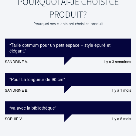
POURQUOI AI-JE CHOISI CE
PRODUIT?
Pourquoi nos clients ont choisi ce produit
“
Taille optimum pour un petit espace + style épuré et
élégant.
”
SANDRINE V.
Il y a 3 semaines
“
Pour La longueur de 90 cm
”
SANDRINE B.
Il y a 1 mois
“
va avec la bibliothèque
”
SOPHIE V.
Il y a 8 mois