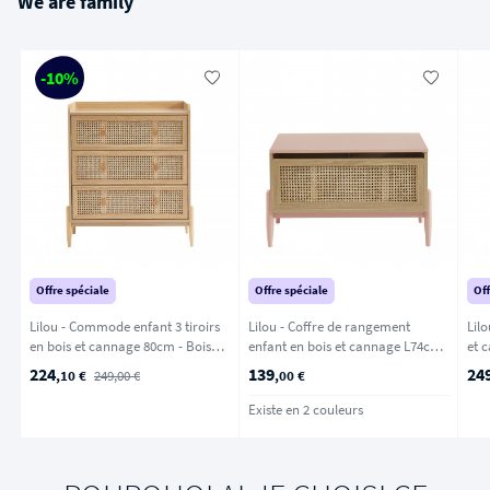
We are family
-10%
Offre spéciale
Offre spéciale
Off
Lilou - Commode enfant 3 tiroirs
Lilou - Coffre de rangement
Lilo
en bois et cannage 80cm - Bois
enfant en bois et cannage L74cm -
clair
Rose
224
139
24
,10 €
249,00 €
,00 €
Existe en 2 couleurs