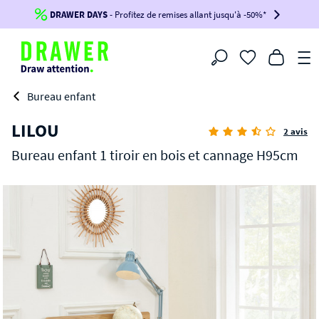
DRAWER DAYS
Jusqu'à
-100€*
- Profitez de remises allant jusqu'à -50%*
sur votre commande !
BIKINI30
BIKINI50
BIKINI100
Filtrer
-voir conditions en bas de page-
Bureau enfant
LILOU
2 avis
Bureau enfant 1 tiroir en bois et cannage H95cm