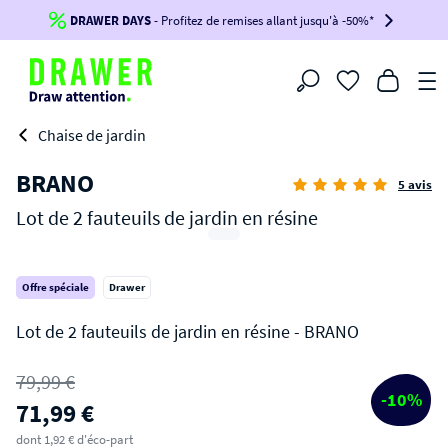
DRAWER DAYS
Jusqu'à
-100€*
- Profitez de remises allant jusqu'à -50%*
sur votre commande !
BIKINI30
BIKINI50
BIKINI100
Filtrer
-voir conditions en bas de page-
Chaise de jardin
BRANO
5 avis
Lot de 2 fauteuils de jardin en résine
Offre spéciale
Drawer
BRANO
79,99 €
-10%
71,99 €
Lot de 2 fauteuils de jardin en résine
dont 1,92 € d'éco-part