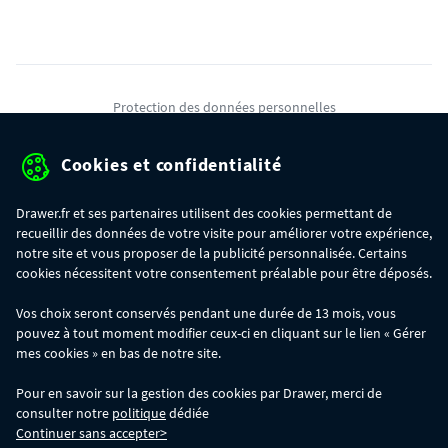
Protection des données personnelles
Mentions légales
Cookies et confidentialité
Conditions générales de ventes
Drawer.fr et ses partenaires utilisent des cookies permettant de
Gérer mes cookies
recueillir des données de votre visite pour améliorer votre expérience,
notre site et vous proposer de la publicité personnalisée. Certains
cookies nécessitent votre consentement préalable pour être déposés.
OFFRE SPÉCIALE
- Du 29/07 au 11/08, jusqu'à 100€ de remise sur votre
Vos choix seront conservés pendant une durée de 13 mois, vous
commande :
pouvez à tout moment modifier ceux-ci en cliquant sur le lien « Gérer
- 30€ sur votre commande dès 300€ d'achat, avec le code BIKINI30
- 50€ sur votre commande dès 500€ d'achat, avec le code BIKINI50
mes cookies » en bas de notre site.
- 100€ sur votre commande dès 1200€ d'achat, avec le code BIKINI100
Les codes BIKINI30, BIKINI50 et BIKINI100 ne sont valables que sur
Pour en savoir sur la gestion des cookies par Drawer, merci de
www.drawer.fr; ils ne sont pas cumulables entre eux, ni avec d'autres codes
consulter notre
politique
dédiée
promotionnels. La remise se calculera automatiquement dans votre panier
Continuer sans accepter>
lors de la saisie du code adéquat.