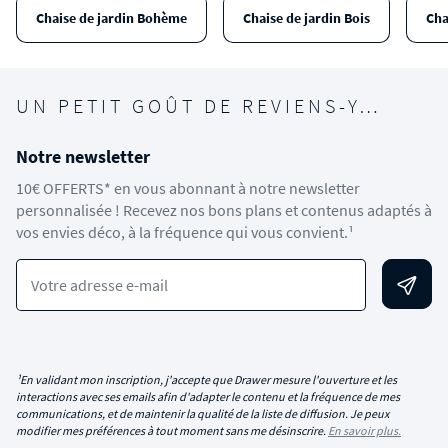
Chaise de jardin Bohème
Chaise de jardin Bois
Cha
UN PETIT GOÛT DE REVIENS-Y…
Notre newsletter
10€ OFFERTS* en vous abonnant à notre newsletter
personnalisée ! Recevez nos bons plans et contenus adaptés à
vos envies déco, à la fréquence qui vous convient.¹
Votre adresse e-mail
¹En validant mon inscription, j'accepte que Drawer mesure l'ouverture et les
interactions avec ses emails afin d'adapter le contenu et la fréquence de mes
communications, et de maintenir la qualité de la liste de diffusion. Je peux
modifier mes préférences à tout moment sans me désinscrire.
En savoir plus.