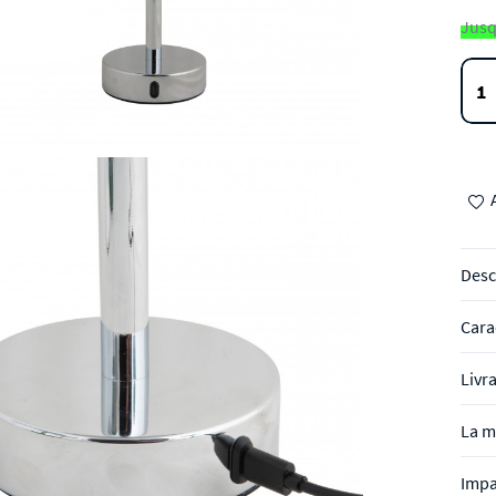
Jusq
Desc
Cara
Livr
La m
Impa