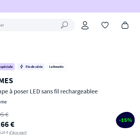
Fermer la recherche
 spéciale
Fin de série
Leitmotiv
MES
pe à poser LED sans fil rechargeablee
ome
95 €
-15%
,66 €
0,20 €
d'éco-part