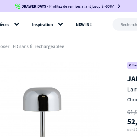
DRAWER DAYS
Jusqu'à
-100€*
- Profitez de remises allant jusqu'à -50%*
sur votre commande !
BIKINI30
BIKINI50
BIKINI100
ièces
Inspiration
NEW IN !
-voir conditions en bas de page-
rer
oser LED sans fil rechargeablee
Offre
JA
Lam
Chr
61,
52
dont 