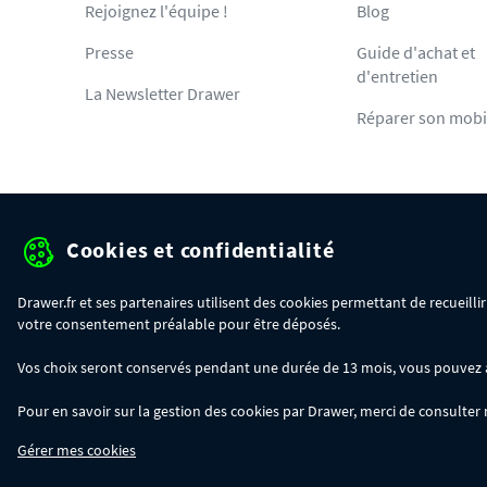
Rejoignez l'équipe !
Blog
Presse
Guide d'achat et
d'entretien
La Newsletter Drawer
Réparer son mobi
Cookies et confidentialité
Protection des données pe
Drawer.fr et ses partenaires utilisent des cookies permettant de recueill
votre consentement préalable pour être déposés.
OFFRE SPÉCIALE
- Du 29/07 au 11/08, jusqu'à 100€ de remise sur votre c
Vos choix seront conservés pendant une durée de 13 mois, vous pouvez à t
- 30€ sur votre commande dès 300€ d'achat, avec le code BIKINI30
- 50€ sur votre commande dès 500€ d'achat, avec le code BIKINI50
Pour en savoir sur la gestion des cookies par Drawer, merci de consulter
- 100€ sur votre commande dès 1200€ d'achat, avec le code BIKINI100
Les codes BIKINI30, BIKINI50 et BIKINI100 ne sont valables que sur www.dra
Gérer mes cookies
du code adéquat.