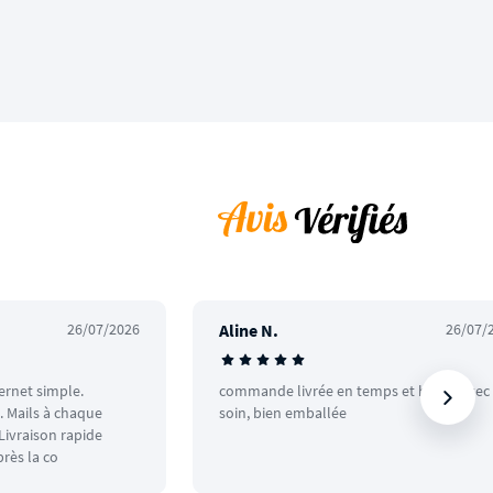
26/07/2026
Aline N.
26/07/
ternet simple.
commande livrée en temps et heure avec
 Mails à chaque
soin, bien emballée
ivraison rapide
rès la co