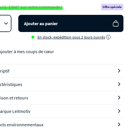
u'à -100€* sur votre commande !
Offre spéciale
Ajouter au panier
En stock, expédition sous 2 jours ouvrés
i
Ajouter à mes coups de cœur
riptif
ctéristiques
aison et retours
arque Leitmotiv
cts environnementaux