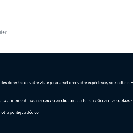
lier
rsonnelles
Mentions légales
Conditions générales de vente
ir des données de votre visite pour améliorer votre expérience, notre site et
ommande :
out moment modifier ceux-ci en cliquant sur le lien « Gérer mes cookies » 
 notre
politique
dédiée
wer.fr; ils ne sont pas cumulables entre eux, ni avec d'autres codes promotionnels. 