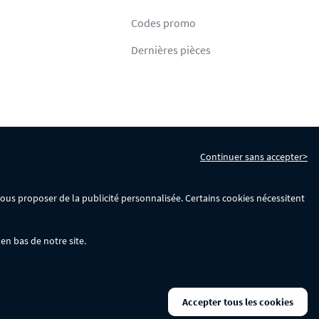
Codes promo
Dernières pièces
Continuer sans accepter>
s
Gérer mes cookies
 vous proposer de la publicité personnalisée. Certains cookies nécessitent
en bas de notre site.
La remise se calculera automatiquement dans votre panier lors de la saisie
Accepter tous les cookies