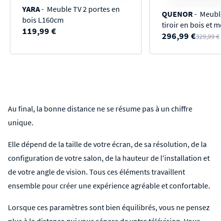
YARA
- Meuble TV 2 portes en
QUENOR
- Meuble
bois L160cm
tiroir en bois et 
119,99 €
296,99 €
329,99 €
Au final, la bonne distance ne se résume pas à un chiffre
unique.
Elle dépend de la taille de votre écran, de sa résolution, de la
configuration de votre salon, de la hauteur de l'installation et
de votre angle de vision. Tous ces éléments travaillent
ensemble pour créer une expérience agréable et confortable.
Lorsque ces paramètres sont bien équilibrés, vous ne pensez
plus à la distance qui vous sépare de votre télévision. Vous