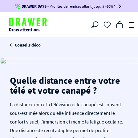
DRAWER DAYS
Jusqu'à
-100€*
- Profitez de remises allant jusqu'à -50%*
sur votre commande !
BIKINI30
BIKINI50
BIKINI100
Filtrer
-voir conditions en bas de page-
Conseils déco
Quelle distance entre votre
télé et votre canapé ?
La distance entre la télévision et le canapé est souvent
sous-estimée alors qu’elle influence directement le
confort visuel, l’immersion et même la fatigue oculaire.
Une distance de recul adaptée permet de profiter