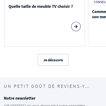
CONSEIL
Quelle taille de meuble TV choisir ?
Comment
son me
Je découvre
UN PETIT GOÛT DE REVIENS-Y…
Notre newsletter
10€ OFFERTS* en vous abonnant à notre newsletter