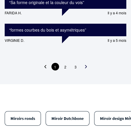
“
Sa forme originale et la couleur du vois
”
FARIDA H.
Il y a 4 mois
“
formes courbes du bois et asymétriques
”
VIRGINIE D.
Il y a 5 mois
1
2
3
Miroirs ronds
Miroir Dutchbone
Miroir design Mé