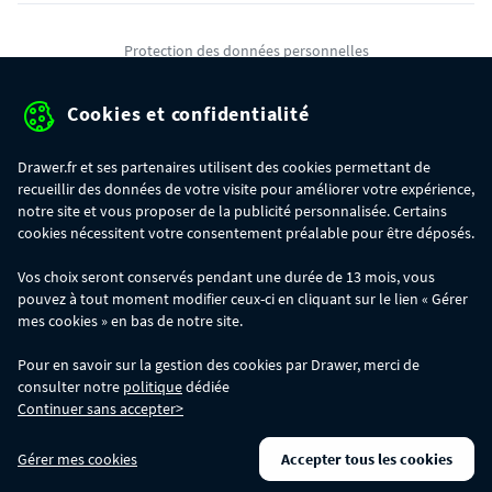
Protection des données personnelles
Mentions légales
Cookies et confidentialité
Conditions générales de ventes
Drawer.fr et ses partenaires utilisent des cookies permettant de
Gérer mes cookies
recueillir des données de votre visite pour améliorer votre expérience,
notre site et vous proposer de la publicité personnalisée. Certains
cookies nécessitent votre consentement préalable pour être déposés.
OFFRE SPÉCIALE
- Du 29/07 au 11/08, jusqu'à 100€ de remise sur votre
Vos choix seront conservés pendant une durée de 13 mois, vous
commande :
pouvez à tout moment modifier ceux-ci en cliquant sur le lien « Gérer
- 30€ sur votre commande dès 300€ d'achat, avec le code BIKINI30
- 50€ sur votre commande dès 500€ d'achat, avec le code BIKINI50
mes cookies » en bas de notre site.
- 100€ sur votre commande dès 1200€ d'achat, avec le code BIKINI100
Les codes BIKINI30, BIKINI50 et BIKINI100 ne sont valables que sur
Pour en savoir sur la gestion des cookies par Drawer, merci de
www.drawer.fr; ils ne sont pas cumulables entre eux, ni avec d'autres codes
consulter notre
politique
dédiée
promotionnels. La remise se calculera automatiquement dans votre panier
Continuer sans accepter>
lors de la saisie du code adéquat.
DRAWER DAYS
- Du 29/07 au 11/08 inclus : profitez de remises allant jusqu'à
Gérer mes cookies
Accepter tous les cookies
-50% sur une large sélection de produits. Opération valable dans la limite des