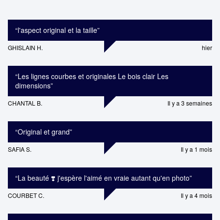
“
l'aspect original et la taille
”
GHISLAIN H.
hier
“
Les lignes courbes et originales Le bois clair Les
dimensions
”
CHANTAL B.
Il y a 3 semaines
“
Original et grand
”
SAFIA S.
Il y a 1 mois
“
La beauté ❣️ j'espère l'aimé en vraie autant qu'en photo
”
COURBET C.
Il y a 4 mois