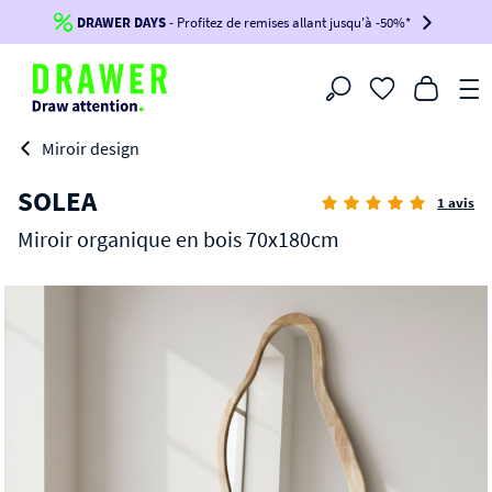
DRAWER DAYS
Jusqu'à
-100€*
- Profitez de remises allant jusqu'à -50%*
sur votre commande !
BIKINI30
BIKINI50
BIKINI100
Filtrer
-voir conditions en bas de page-
Miroir design
SOLEA
1 avis
Miroir organique en bois 70x180cm