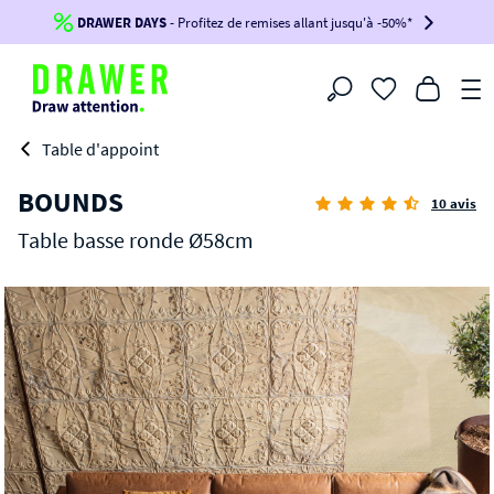
DRAWER DAYS
Jusqu'à
-100€*
- Profitez de remises allant jusqu'à -50%*
sur votre commande !
BIKINI30
BIKINI50
BIKINI100
Filtrer
-voir conditions en bas de page-
Table d'appoint
BOUNDS
10 avis
Table basse ronde Ø58cm