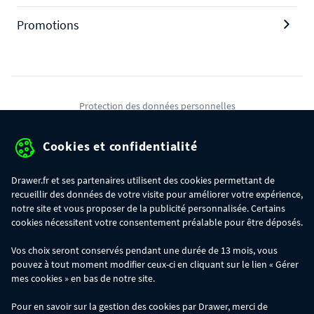
Promotions
Protection des données personnelles
Mentions légales
Cookies et confidentialité
Conditions générales de ventes
Drawer.fr et ses partenaires utilisent des cookies permettant de
Gérer mes cookies
recueillir des données de votre visite pour améliorer votre expérience,
notre site et vous proposer de la publicité personnalisée. Certains
cookies nécessitent votre consentement préalable pour être déposés.
OFFRE SPÉCIALE
- Du 29/07 au 11/08, jusqu'à 100€ de remise sur votre
Vos choix seront conservés pendant une durée de 13 mois, vous
commande :
pouvez à tout moment modifier ceux-ci en cliquant sur le lien « Gérer
- 30€ sur votre commande dès 300€ d'achat, avec le code BIKINI30
- 50€ sur votre commande dès 500€ d'achat, avec le code BIKINI50
mes cookies » en bas de notre site.
- 100€ sur votre commande dès 1200€ d'achat, avec le code BIKINI100
Les codes BIKINI30, BIKINI50 et BIKINI100 ne sont valables que sur
Pour en savoir sur la gestion des cookies par Drawer, merci de