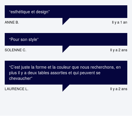
“
esthétique et design
”
ANNE B.
Il y a 1 an
“
Pour son style
”
SOLENNE C.
Il y a 2 ans
“
C’est juste la forme et la couleur que nous recherchons, en
plus il y a deux tables assorties et qui peuvent se
chevaucher
”
LAURENCE L.
Il y a 2 ans