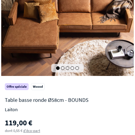
Offre spéciale
Woood
Laiton
BOUNDS
119,00 €
Table basse ronde Ø58cm
dont 0,55 €
d'éco-part