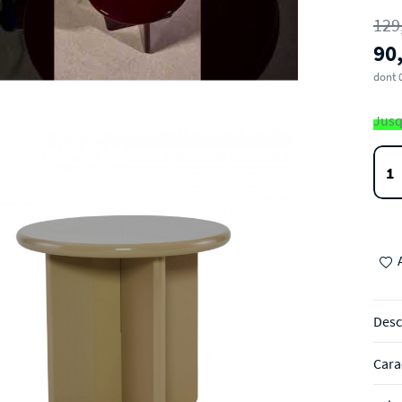
129
90
dont 
Jusq
Desc
Cara