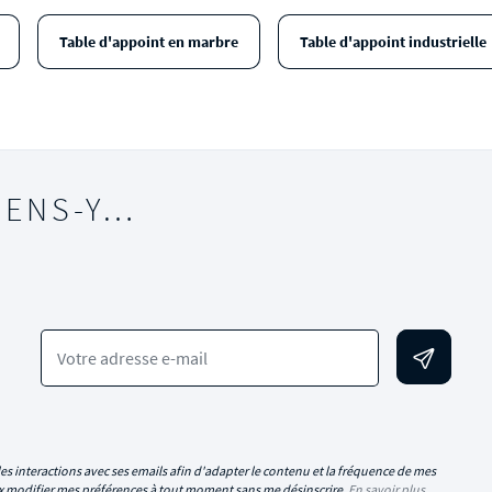
Table d'appoint en marbre
Table d'appoint industrielle
IENS-Y…
Votre adresse e-mail
es interactions avec ses emails afin d'adapter le contenu et la fréquence de mes
eux modifier mes préférences à tout moment sans me désinscrire.
En savoir plus.