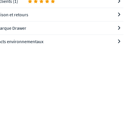
clients (1)
aison et retours
arque Drawer
cts environnementaux