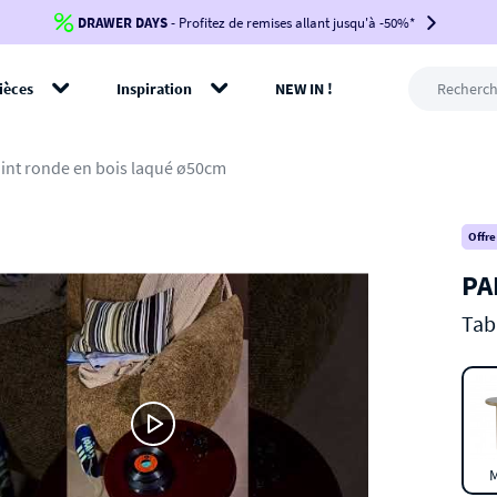
DRAWER DAYS
Jusqu'à
-100€*
- Profitez de remises allant jusqu'à -50%*
sur votre commande !
BIKINI30
BIKINI50
BIKINI100
ièces
Inspiration
NEW IN !
-voir conditions en bas de page-
rer
int ronde en bois laqué ø50cm
Offre
PA
Tab
M