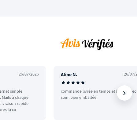
26/07/2026
Aline N.
26/07/
ternet simple.
commande livrée en temps et heure avec
 Mails à chaque
soin, bien emballée
ivraison rapide
rès la co