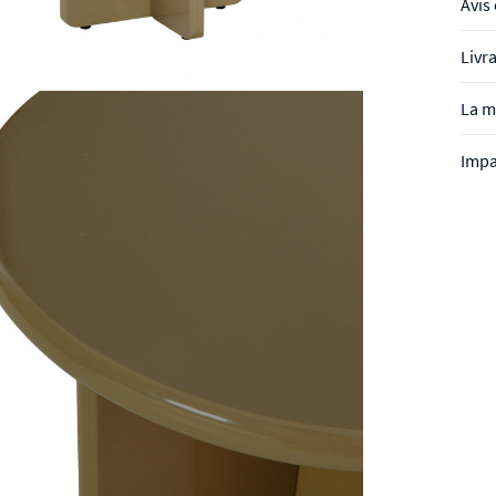
Avis 
Livr
La m
Impa