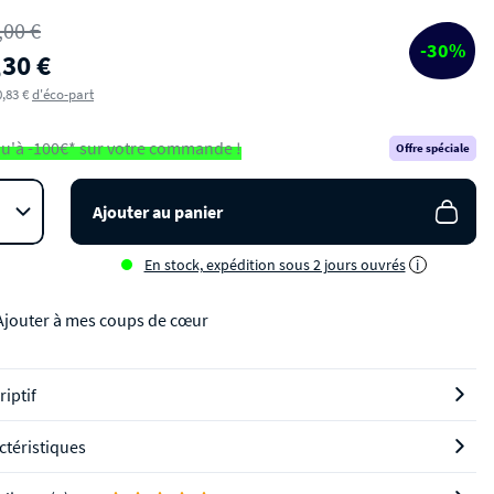
,00 €
-30%
,30 €
0,83 €
d'éco-part
u'à -100€* sur votre commande !
Offre spéciale
Ajouter au panier
En stock, expédition sous 2 jours ouvrés
i
Ajouter à mes coups de cœur
riptif
ctéristiques