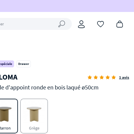
Fermer la recherche
 spéciale
Drawer
LOMA
1 avis
le d'appoint ronde en bois laqué ø50cm
arron
Grège