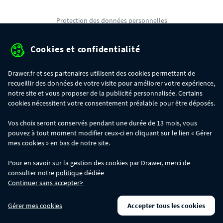
Protection des données personnelles
Mentions légales
Cookies et confidentialité
Conditions générales de ventes
Drawer.fr et ses partenaires utilisent des cookies permettant de
Gérer mes cookies
recueillir des données de votre visite pour améliorer votre expérience,
notre site et vous proposer de la publicité personnalisée. Certains
cookies nécessitent votre consentement préalable pour être déposés.
OFFRE SPÉCIALE
- Du 29/07 au 11/08, jusqu'à 100€ de remise sur votre
Vos choix seront conservés pendant une durée de 13 mois, vous
commande :
pouvez à tout moment modifier ceux-ci en cliquant sur le lien « Gérer
- 30€ sur votre commande dès 300€ d'achat, avec le code BIKINI30
- 50€ sur votre commande dès 500€ d'achat, avec le code BIKINI50
mes cookies » en bas de notre site.
- 100€ sur votre commande dès 1200€ d'achat, avec le code BIKINI100
Les codes BIKINI30, BIKINI50 et BIKINI100 ne sont valables que sur
Pour en savoir sur la gestion des cookies par Drawer, merci de
www.drawer.fr; ils ne sont pas cumulables entre eux, ni avec d'autres codes
consulter notre
politique
dédiée
promotionnels. La remise se calculera automatiquement dans votre panier
Continuer sans accepter>
lors de la saisie du code adéquat.
DRAWER DAYS
- Du 29/07 au 11/08 inclus : profitez de remises allant jusqu'à
Gérer mes cookies
Accepter tous les cookies
-50% sur une large sélection de produits. Opération valable dans la limite des
stocks disponibles.