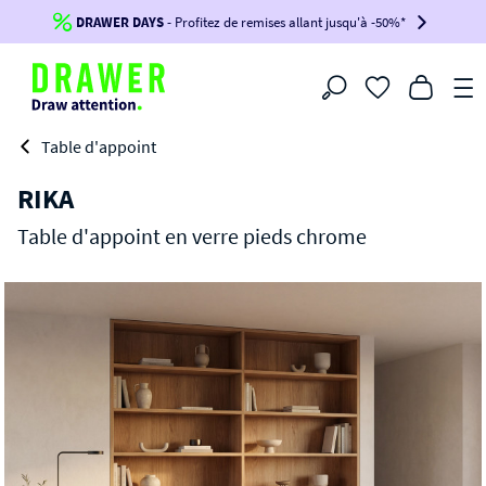
DRAWER DAYS
Jusqu'à
-100€*
- Profitez de remises allant jusqu'à -50%*
sur votre commande !
BIKINI30
BIKINI50
BIKINI100
Filtrer
-voir conditions en bas de page-
Table d'appoint
RIKA
Table d'appoint en verre pieds chrome