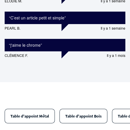
ELODIE M.
Il y a 1 semaine
“
C’est un article petit et simple
”
PEARL B.
Il y a 1 semaine
“
j'aime le chrome
”
CLÉMENCE F.
Il y a 1 mois
Table d'appoint Métal
Table d'appoint Bois
Table 