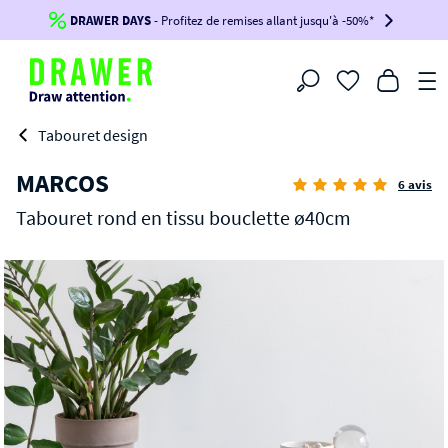
DRAWER DAYS
Jusqu'à
-100€*
- Profitez de remises allant jusqu'à -50%*
sur votre commande !
BIKINI30
BIKINI50
BIKINI100
Filtrer
-voir conditions en bas de page-
Tabouret design
MARCOS
6 avis
Tabouret rond en tissu bouclette ø40cm