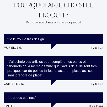
POURQUOI AI-JE CHOISI CE
PRODUIT?
Pourquoi nos clients ont choisi ce produit
“
Je le trouve très design
”
MURIELLE G.
Il y a 1 an
“
J'ai acheté ces articles pour compléter les bancs et
tabourets de la même gamme que j'avais déjà. Ils sont très
pratiques car de petites tailles, et assurent plus d'assises
sans prendre de place
”
CATHERINE N.
Il y a 1 an
“
pour des cabines
”
EMILIE F.
Il y a 2 ans