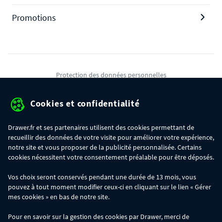
Promotions
Protection des données personnelles
Mentions légales
Cookies et confidentialité
Conditions générales de ventes
Drawer.fr et ses partenaires utilisent des cookies permettant de
Gérer mes cookies
recueillir des données de votre visite pour améliorer votre expérience,
notre site et vous proposer de la publicité personnalisée. Certains
cookies nécessitent votre consentement préalable pour être déposés.
OFFRE SPÉCIALE
- Du 29/07 au 11/08, jusqu'à 100€ de remise sur votre
Vos choix seront conservés pendant une durée de 13 mois, vous
commande :
pouvez à tout moment modifier ceux-ci en cliquant sur le lien « Gérer
- 30€ sur votre commande dès 300€ d'achat, avec le code BIKINI30
- 50€ sur votre commande dès 500€ d'achat, avec le code BIKINI50
mes cookies » en bas de notre site.
- 100€ sur votre commande dès 1200€ d'achat, avec le code BIKINI100
Les codes BIKINI30, BIKINI50 et BIKINI100 ne sont valables que sur
Pour en savoir sur la gestion des cookies par Drawer, merci de