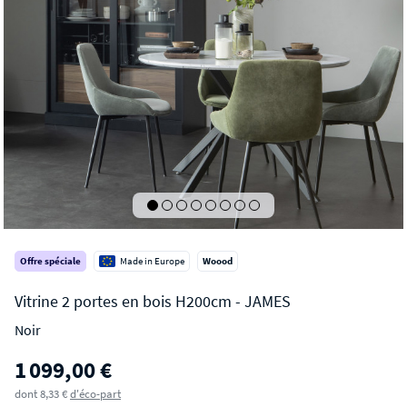
Offre spéciale
Made in Europe
Woood
Noir
JAMES
1 099,00 €
Vitrine 2 portes en bois H200cm
dont 8,33 €
d'éco-part