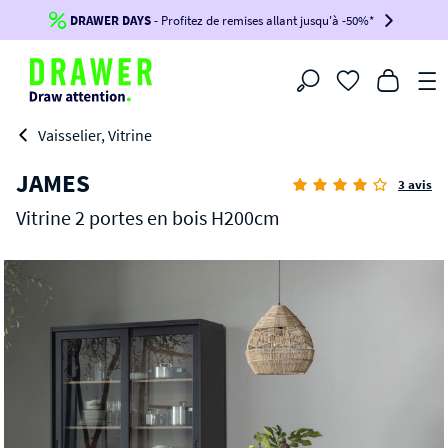
DRAWER DAYS
Jusqu'à
-100€*
- Profitez de remises allant jusqu'à -50%*
sur votre commande !
BIKINI30
BIKINI50
BIKINI100
Filtrer
-voir conditions en bas de page-
Vaisselier, Vitrine
JAMES
3 avis
Vitrine 2 portes en bois H200cm