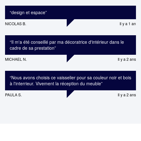
“
design et espace
”
NICOLAS B.
Il y a 1 an
“
Il m'a été conseillé par ma décoratrice d'intérieur dans le
cadre de sa prestation
”
MICHAEL N.
Il y a 2 ans
“
Nous avons choisis ce vaisselier pour sa couleur noir et bois
à l'interrieur. Vivement la réception du meuble
”
PAULA S.
Il y a 2 ans