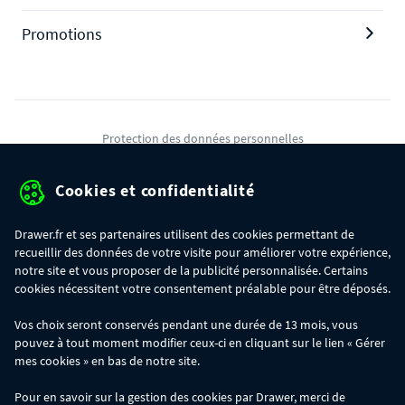
Promotions
Protection des données personnelles
Mentions légales
Cookies et confidentialité
Conditions générales de ventes
Drawer.fr et ses partenaires utilisent des cookies permettant de
Gérer mes cookies
recueillir des données de votre visite pour améliorer votre expérience,
notre site et vous proposer de la publicité personnalisée. Certains
cookies nécessitent votre consentement préalable pour être déposés.
OFFRE SPÉCIALE
- Du 29/07 au 11/08, jusqu'à 100€ de remise sur votre
Vos choix seront conservés pendant une durée de 13 mois, vous
commande :
pouvez à tout moment modifier ceux-ci en cliquant sur le lien « Gérer
- 30€ sur votre commande dès 300€ d'achat, avec le code BIKINI30
- 50€ sur votre commande dès 500€ d'achat, avec le code BIKINI50
mes cookies » en bas de notre site.
- 100€ sur votre commande dès 1200€ d'achat, avec le code BIKINI100
Les codes BIKINI30, BIKINI50 et BIKINI100 ne sont valables que sur
Pour en savoir sur la gestion des cookies par Drawer, merci de