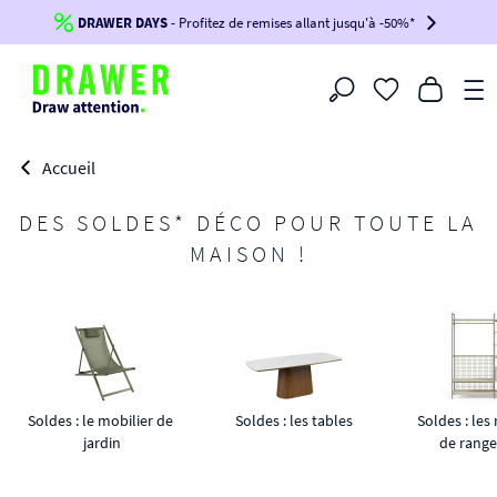
DRAWER DAYS
Jusqu'à
-100€*
- Profitez de remises allant jusqu'à -50%*
sur votre commande !
BIKINI30
BIKINI50
BIKINI100
Filtrer
-voir conditions en bas de page-
Accueil
DES SOLDES* DÉCO POUR TOUTE LA
MAISON !
Soldes : le mobilier de 
Soldes : les tables
Soldes : les
jardin
de rang