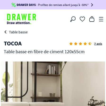
DRAWER DAYS
Jusqu'à
-100€*
- Profitez de remises allant jusqu'à -50%*
sur votre commande !
BIKINI30
BIKINI50
BIKINI100
Filtrer
-voir conditions en bas de page-
Table basse
TOCOA
7 avis
Table basse en fibre de ciment 120x55cm