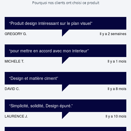
Pourquoi nos clients ont choisi ce produit
“
Produit design intéressant sur le plan visuel
”
GREGORY G.
Il y a 2 semaines
“
pour mettre en accord avec mon interieur
”
MICHELE T.
Il y a 1 mois
“
Design et matière ciment
”
DAVID C.
Il y a 8 mois
“
Simplicité, solidité, Design épuré.
”
LAURENCE J.
Il y a 10 mois