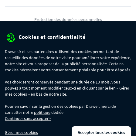
Protection des données personnelles
Mentions légales
Cookies et confidentialité
Conditions générales de ventes
Drawer.fr et ses partenaires utilisent des cookies permettant de
Gérer mes cookies
recueillir des données de votre visite pour améliorer votre expérience,
notre site et vous proposer de la publicité personnalisée. Certains
cookies nécessitent votre consentement préalable pour être déposés.
OFFRE SPÉCIALE
- Du 29/07 au 11/08, jusqu'à 100€ de remise sur votre
Vos choix seront conservés pendant une durée de 13 mois, vous
commande :
pouvez à tout moment modifier ceux-ci en cliquant sur le lien « Gérer
- 30€ sur votre commande dès 300€ d'achat, avec le code BIKINI30
- 50€ sur votre commande dès 500€ d'achat, avec le code BIKINI50
mes cookies » en bas de notre site.
- 100€ sur votre commande dès 1200€ d'achat, avec le code BIKINI100
Les codes BIKINI30, BIKINI50 et BIKINI100 ne sont valables que sur
Pour en savoir sur la gestion des cookies par Drawer, merci de
www.drawer.fr; ils ne sont pas cumulables entre eux, ni avec d'autres codes
consulter notre
politique
dédiée
promotionnels. La remise se calculera automatiquement dans votre panier
Continuer sans accepter>
lors de la saisie du code adéquat.
DRAWER DAYS
- Du 29/07 au 11/08 inclus : profitez de remises allant jusqu'à
Gérer mes cookies
Accepter tous les cookies