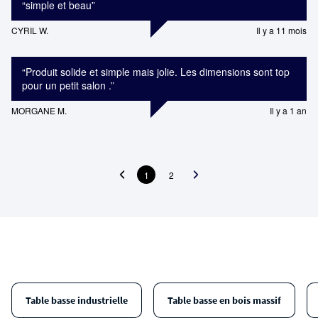
“
simple et beau
”
CYRIL W.
Il y a 11 mois
“
Produit solide et simple mais jolie. Les dimensions sont top
pour un petit salon .
”
MORGANE M.
Il y a 1 an
1
2
Table basse industrielle
Table basse en bois massif