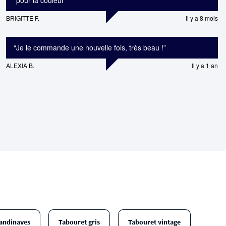
“
pour la couleur
”
BRIGITTE F.
Il y a 8 mois
“
Je le commande une nouvelle fois, très beau !
”
ALEXIA B.
Il y a 1 an
andinaves
Tabouret gris
Tabouret vintage