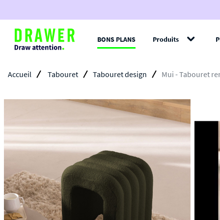
BONS PLANS
Produits
P
Filt
Accueil
Tabouret
Tabouret design
Mui - Tabouret re