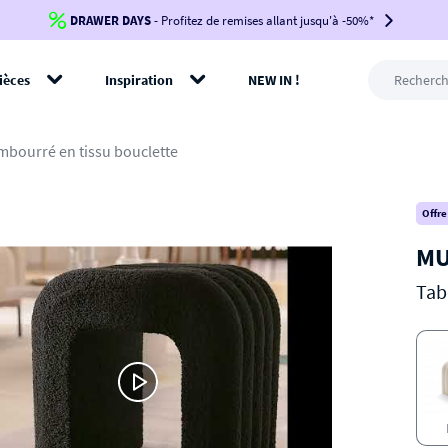
DRAWER DAYS
Jusqu'à
-100€*
- Profitez de remises allant jusqu'à -50%*
sur votre commande !
BIKINI30
BIKINI50
BIKINI100
ièces
Inspiration
NEW IN !
-voir conditions en bas de page-
rer
mbourré en tissu bouclette
Offre
MU
Tab