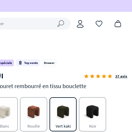
Fermer la recherche
 spéciale
Top vente
Drawer
I
37 avis
ouret rembourré en tissu bouclette
Blanc
Rouille
Vert kaki
Noir