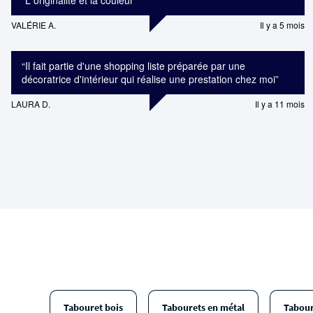
“
L originalité et la couleur
”
VALÉRIE A.
Il y a 5 mois
“
Il fait partie d'une shopping liste préparée par une
décoratrice d'intérieur qui réalise une prestation chez moi
”
LAURA D.
Il y a 11 mois
Tabouret bois
Tabourets en métal
Tabour