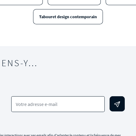
Tabouret design contemporain
IENS-Y…
Votre adresse e-mail
es interactions avec ses emails afin d'adapter le contenu et la fréquence de mes