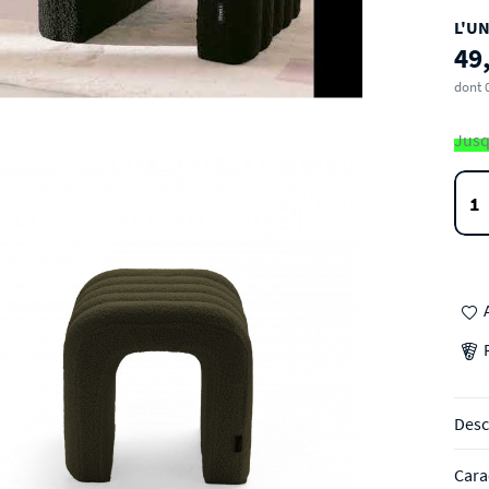
L'UN
49
dont 
Jusq
Desc
Cara