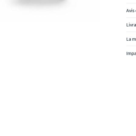
Avis 
Livr
La m
Impa