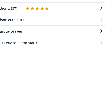
clients (37)
aison et retours
arque Drawer
cts environnementaux