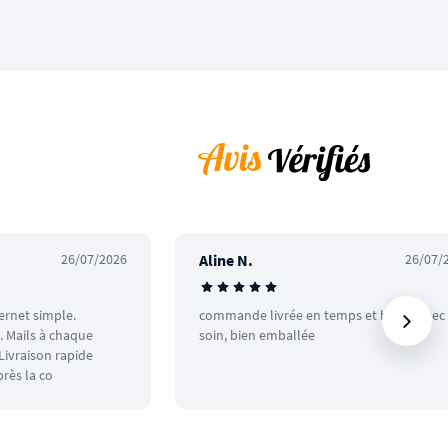
26/07/2026
Aline N.
26/07/
ternet simple.
commande livrée en temps et heure avec
 Mails à chaque
soin, bien emballée
ivraison rapide
rès la co