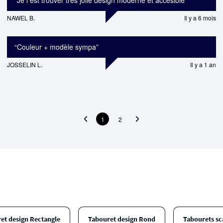
“
Je l est trouver tres jolie design moderne et accesible
”
NAWEL B.
Il y a 6 mois
“
Couleur + modèle sympa
”
JOSSELIN L.
Il y a 1 an
1
2
et design Rectangle
Tabouret design Rond
Tabourets sc