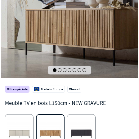
Offre spéciale
Made in Europe
Woood
NEW GRAVURE
Meuble TV en bois L150cm