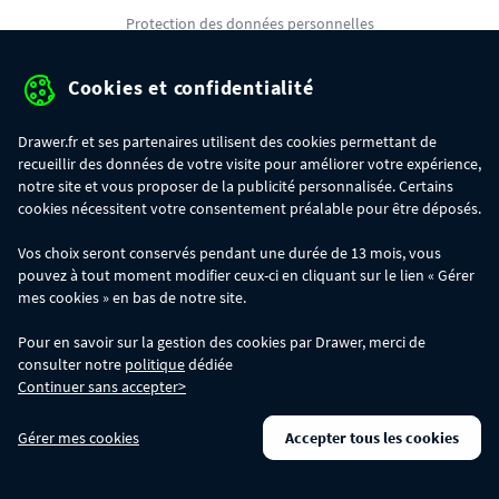
Protection des données personnelles
Mentions légales
Cookies et confidentialité
Conditions générales de ventes
Drawer.fr et ses partenaires utilisent des cookies permettant de
Gérer mes cookies
recueillir des données de votre visite pour améliorer votre expérience,
notre site et vous proposer de la publicité personnalisée. Certains
cookies nécessitent votre consentement préalable pour être déposés.
OFFRE SPÉCIALE
- Du 29/07 au 11/08, jusqu'à 100€ de remise sur votre
Vos choix seront conservés pendant une durée de 13 mois, vous
commande :
pouvez à tout moment modifier ceux-ci en cliquant sur le lien « Gérer
- 30€ sur votre commande dès 300€ d'achat, avec le code BIKINI30
- 50€ sur votre commande dès 500€ d'achat, avec le code BIKINI50
mes cookies » en bas de notre site.
- 100€ sur votre commande dès 1200€ d'achat, avec le code BIKINI100
Les codes BIKINI30, BIKINI50 et BIKINI100 ne sont valables que sur
Pour en savoir sur la gestion des cookies par Drawer, merci de
www.drawer.fr; ils ne sont pas cumulables entre eux, ni avec d'autres codes
consulter notre
politique
dédiée
promotionnels. La remise se calculera automatiquement dans votre panier
Continuer sans accepter>
lors de la saisie du code adéquat.
DRAWER DAYS
- Du 29/07 au 18/08 inclus : profitez de remises allant jusqu'à
Gérer mes cookies
Accepter tous les cookies
-50% sur une large sélection de produits. Opération valable dans la limite des
stocks disponibles.