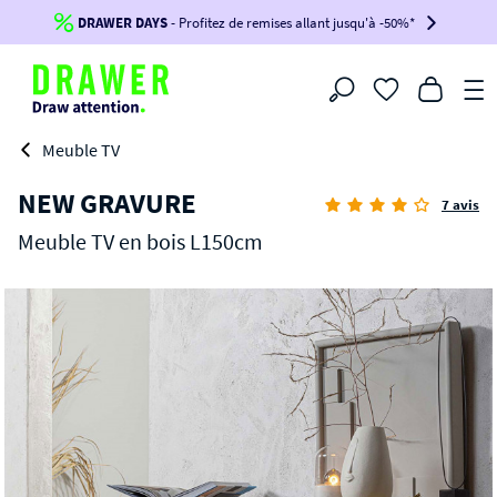
DERNIERS JOURS
DRAWER DAYS
- Jusqu'à
- Profitez de remises allant jusqu'à -50%*
-100€*
sur votre commande !
BIKINI30
BIKINI50
BIKINI100
Filtrer
-voir conditions en bas de page-
Meuble TV
NEW GRAVURE
7 avis
Meuble TV en bois L150cm