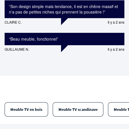
“
Son design simple mais tendance, il est en chêne massif et
n'a pas de petites niches qui prennent la poussière !
”
CLAIRE C.
Il y a 2 ans
“
Beau meuble, fonctionnel
”
GUILLAUME N.
Il y a 2 ans
Meuble TV en bois
Meuble TV scandinave
Meuble 