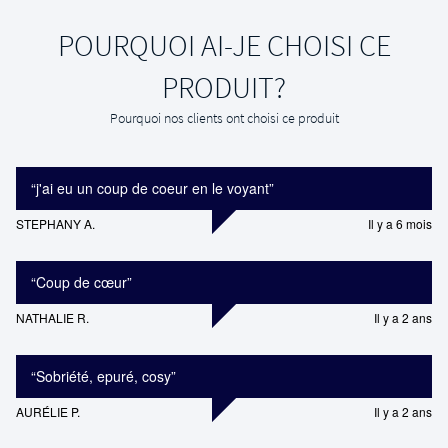
POURQUOI AI-JE CHOISI CE
PRODUIT?
Pourquoi nos clients ont choisi ce produit
“
j'ai eu un coup de coeur en le voyant
”
STEPHANY A.
Il y a 6 mois
“
Coup de cœur
”
NATHALIE R.
Il y a 2 ans
“
Sobriété, epuré, cosy
”
AURÉLIE P.
Il y a 2 ans