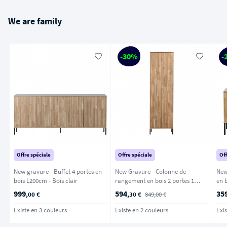
We are family
-30%
-
Offre spéciale
Offre spéciale
Off
New gravure - Buffet 4 portes en
New Gravure - Colonne de
New
bois L200cm - Bois clair
rangement en bois 2 portes 1
tiroir H210cm - Bois clair
999
594
35
,00 €
,30 €
849,00 €
Existe en 3 couleurs
Existe en 2 couleurs
Exis