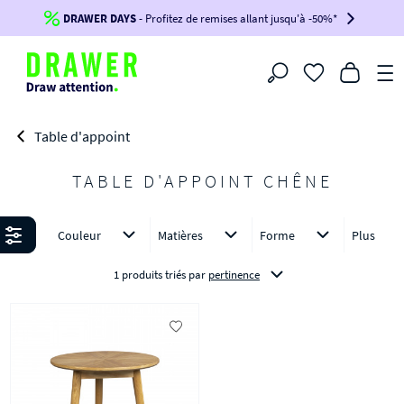
DRAWER DAYS
Jusqu'à
-100€*
- Profitez de remises allant jusqu'à -50%*
sur votre commande !
BIKINI30
BIKINI50
BIKINI100
Filtrer
-voir conditions en bas de page-
Table d'appoint
TABLE D'APPOINT CHÊNE
Affiner
Couleur
Matières
Forme
Plus
1 produits triés
par
pertinence