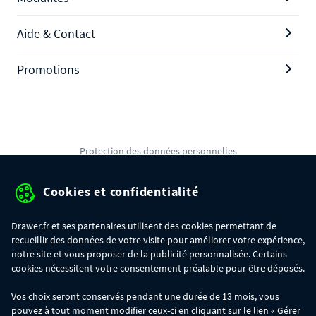
Aide & Contact
Promotions
Protection des données personnelles
Mentions légales
Cookies et confidentialité
Conditions générales de ventes
Drawer.fr et ses partenaires utilisent des cookies permettant de
Gérer mes cookies
recueillir des données de votre visite pour améliorer votre expérience,
notre site et vous proposer de la publicité personnalisée. Certains
cookies nécessitent votre consentement préalable pour être déposés.
OFFRE SPÉCIALE
- Du 29/07 au 11/08, jusqu'à 100€ de remise sur votre
Vos choix seront conservés pendant une durée de 13 mois, vous
commande :
pouvez à tout moment modifier ceux-ci en cliquant sur le lien « Gérer
- 30€ sur votre commande dès 300€ d'achat, avec le code BIKINI30