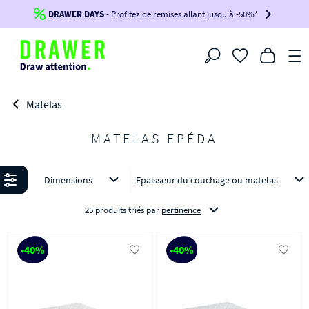
DRAWER DAYS
Jusqu'à
-100€*
- Profitez de remises allant jusqu'à -50%*
sur votre commande !
BIKINI30
BIKINI50
BIKINI100
Filtrer
-voir conditions en bas de page-
Matelas
MATELAS EPÉDA
Affiner
Dimensions
Epaisseur du couchage ou matelas
25 produits triés
par
pertinence
-40%
-40%