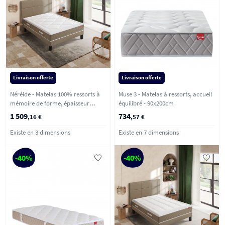
Livraison offerte
Livraison offerte
Néréide - Matelas 100% ressorts à
Muse 3 - Matelas à ressorts, accueil
mémoire de forme, épaisseur
équilibré - 90x200cm
28cm, accueil moelleux - 140x190
1 509
734
,16 €
,57 €
cm
Existe en 3 dimensions
Existe en 7 dimensions
-40%
-40%