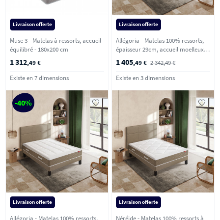
Livraison offerte
Livraison offerte
Muse 3 - Matelas à ressorts, accueil
Allégoria - Matelas 100% ressorts,
équilibré - 180x200 cm
épaisseur 29cm, accueil moelleux -
180x200 cm
1 312
1 405
,49 €
,49 €
2 342,49 €
Existe en 7 dimensions
Existe en 3 dimensions
-40%
Livraison offerte
Livraison offerte
Allégoria - Matelas 100% ressorts,
Néréide - Matelas 100% ressorts à