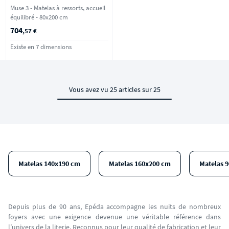
Muse 3 - Matelas à ressorts, accueil
équilibré - 80x200 cm
704
,57 €
Existe en 7 dimensions
Vous avez vu 25 articles sur 25
Matelas 140x190 cm
Matelas 160x200 cm
Matelas 
Depuis plus de 90 ans, Epéda accompagne les nuits de nombreux
foyers avec une exigence devenue une véritable référence dans
l’univers de la literie. Reconnus pour leur qualité de fabrication et leur