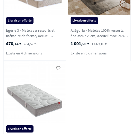
Livraison offerte
Livraison offerte
Egérie 3 - Matelas à ressorts et
Allégoria - Matelas 100% ressorts,
mémoire de forme, accueil
épaisseur 29cm, accueil moelleux -
enveloppant - 90x190cm
140x190 cm
470
1 001
,74 €
784,57 €
,50 €
1 669,16 €
Existe en 4 dimensions
Existe en 3 dimensions
Livraison offerte