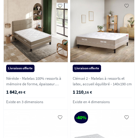
Livraison offerte
Livraison offerte
Néréide - Matelas 100% ressorts à
Clémaé 2 - Matelas à ressorts et
mémoire de forme, épaisseur
latex, accueil équilibré - 140x190 cm
28cm, accueil moelleux - 160x200
1 842
1 210
,49 €
,16 €
cm
Existe en 3 dimensions
Existe en 4 dimensions
-40%