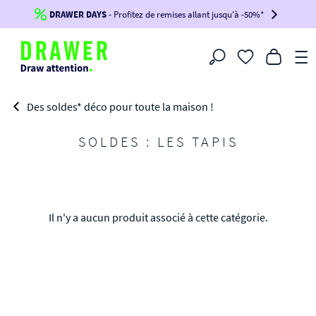
DRAWER DAYS
Jusqu'à
-100€*
- Profitez de remises allant jusqu'à -50%*
sur votre commande !
BIKINI30
BIKINI50
BIKINI100
Filtrer
-voir conditions en bas de page-
Des soldes* déco pour toute la maison !
SOLDES : LES TAPIS
Il n'y a aucun produit associé à cette catégorie.