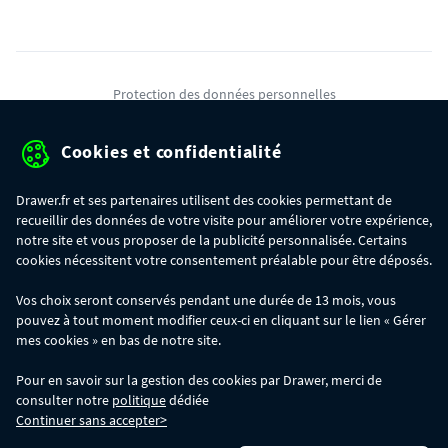
Protection des données personnelles
Mentions légales
Cookies et confidentialité
Conditions générales de ventes
Drawer.fr et ses partenaires utilisent des cookies permettant de
Gérer mes cookies
recueillir des données de votre visite pour améliorer votre expérience,
notre site et vous proposer de la publicité personnalisée. Certains
cookies nécessitent votre consentement préalable pour être déposés.
OFFRE SPÉCIALE
- Du 29/07 au 11/08, jusqu'à 100€ de remise sur votre
Vos choix seront conservés pendant une durée de 13 mois, vous
commande :
pouvez à tout moment modifier ceux-ci en cliquant sur le lien « Gérer
- 30€ sur votre commande dès 300€ d'achat, avec le code BIKINI30
- 50€ sur votre commande dès 500€ d'achat, avec le code BIKINI50
mes cookies » en bas de notre site.
- 100€ sur votre commande dès 1200€ d'achat, avec le code BIKINI100
Les codes BIKINI30, BIKINI50 et BIKINI100 ne sont valables que sur
Pour en savoir sur la gestion des cookies par Drawer, merci de
www.drawer.fr; ils ne sont pas cumulables entre eux, ni avec d'autres codes
consulter notre
politique
dédiée
promotionnels. La remise se calculera automatiquement dans votre panier
Continuer sans accepter>
lors de la saisie du code adéquat.