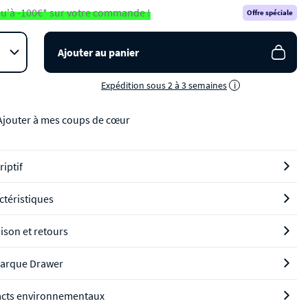
u'à -100€* sur votre commande !
Offre spéciale
Ajouter au panier
Expédition sous 2 à 3 semaines
i
Ajouter à mes coups de cœur
riptif
ctéristiques
aison et retours
arque Drawer
cts environnementaux