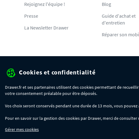
Rejoignez l'équipe !
Blog
Presse
Guide d'achat et
d'entretien
La Newsletter Drawer
Réparer son mobi
Cookies et confidentialité
Protection des données pe
Drawer.fr et ses partenaires utilisent des cookies permettant de recueill
votre consentement préalable pour être déposés.
OFFRE SPÉCIALE
- Du 29/07 au 11/08, jusqu'à 100€ de remise sur votre c
Vos choix seront conservés pendant une durée de 13 mois, vous pouvez à t
- 30€ sur votre commande dès 300€ d'achat, avec le code BIKINI30
- 50€ sur votre commande dès 500€ d'achat, avec le code BIKINI50
Pour en savoir sur la gestion des cookies par Drawer, merci de consulter
- 100€ sur votre commande dès 1200€ d'achat, avec le code BIKINI100
Les codes BIKINI30, BIKINI50 et BIKINI100 ne sont valables que sur www.dra
Gérer mes cookies
du code adéquat.