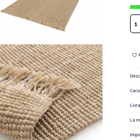
Jusq
Desc
Cara
Livr
La m
Impa