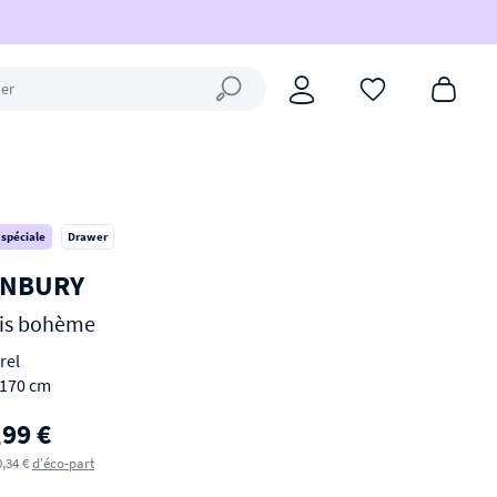
Fermer la recherche
 spéciale
Drawer
NBURY
is bohème
rel
170 cm
,99 €
0,34 €
d'éco-part