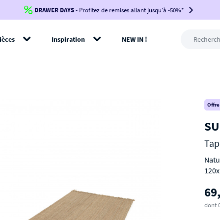
DRAWER DAYS
Jusqu'à
-100€*
- Profitez de remises allant jusqu'à -50%*
sur votre commande !
BIKINI30
BIKINI50
BIKINI100
ièces
Inspiration
NEW IN !
-voir conditions en bas de page-
rer
Offre
SU
Tap
Natu
120x
69
dont 