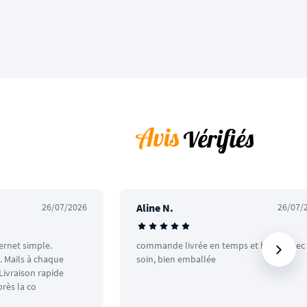
26/07/2026
Aline N.
26/07/
ternet simple.
commande livrée en temps et heure avec
 Mails à chaque
soin, bien emballée
ivraison rapide
rès la co