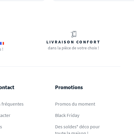
LIVRAISON CONFORT
dans la pièce de votre choix !
s !
ontact
Promotions
 fréquentes
Promos du moment
acter
Black Friday
ts
Des soldes* déco pour
toute la maison !