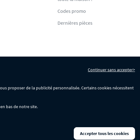
Codes promo
Dernières pièces
Continuer sans accepter>
s
Gérer mes cookies
 vous proposer de la publicité personnalisée. Certains cookies nécessitent
en bas de notre site.
La remise se calculera automatiquement dans votre panier lors de la saisie
Accepter tous les cookies