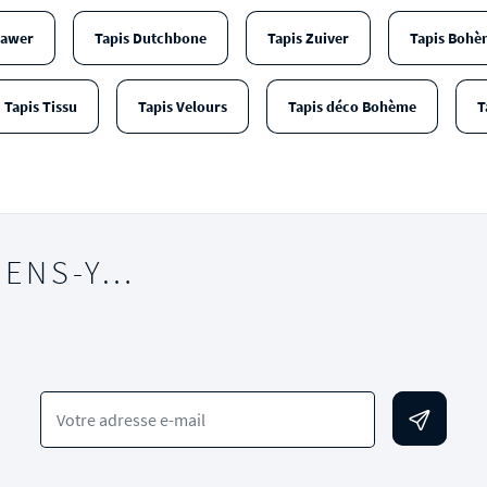
rawer
Tapis Dutchbone
Tapis Zuiver
Tapis Bohè
Tapis Tissu
Tapis Velours
Tapis déco Bohème
T
IENS-Y…
Votre adresse e-mail