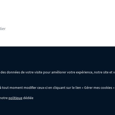
lier
rsonnelles
Mentions légales
Conditions générales de vente
ir des données de votre visite pour améliorer votre expérience, notre site et
ommande :
out moment modifier ceux-ci en cliquant sur le lien « Gérer mes cookies » 
 notre
politique
dédiée
wer.fr; ils ne sont pas cumulables entre eux, ni avec d'autres codes promotionnels. 