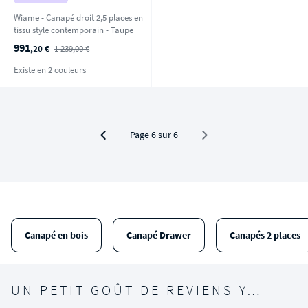
Wiame - Canapé droit 2,5 places en
tissu style contemporain - Taupe
991
,20 €
1 239,00 €
Existe en 2 couleurs
Page 6 sur 6
Canapé en bois
Canapé Drawer
Canapés 2 places
UN PETIT GOÛT DE REVIENS-Y…