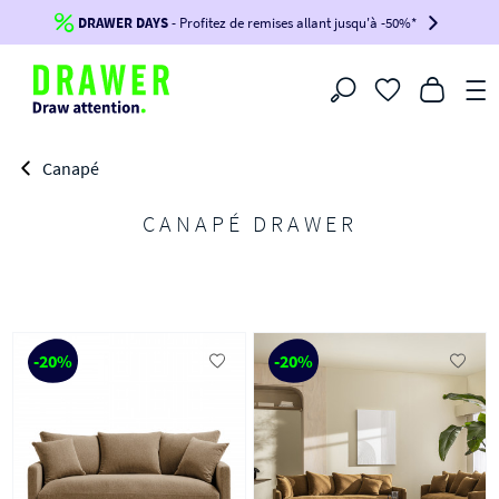
DRAWER DAYS
Jusqu'à
-100€*
- Profitez de remises allant jusqu'à -50%*
sur votre commande !
BIKINI30
BIKINI50
BIKINI100
Filtrer
-voir conditions en bas de page-
Canapé
CANAPÉ DRAWER
-20%
-20%