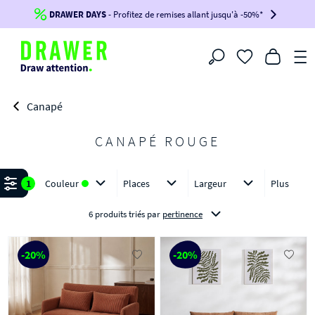
DRAWER DAYS
Jusqu'à
-100€*
- Profitez de remises allant jusqu'à -50%*
sur votre commande !
BIKINI30
BIKINI50
BIKINI100
Filtrer
-voir conditions en bas de page-
Canapé
CANAPÉ ROUGE
Affiner
1
Couleur
Places
Largeur
Plus
6 produits triés
par
pertinence
-20%
-20%