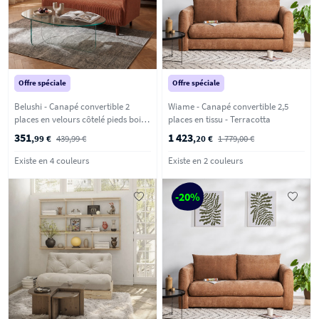
Offre spéciale
Offre spéciale
Belushi - Canapé convertible 2
Wiame - Canapé convertible 2,5
places en velours côtelé pieds bois
places en tissu - Terracotta
foncé - Terracotta
351
1 423
,99 €
439,99 €
,20 €
1 779,00 €
Existe en 4 couleurs
Existe en 2 couleurs
-20%