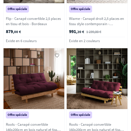
Offre spéciale
Offre spéciale
Flip - Canapé convertible 2,5 places
Wiame - Canapé droit 2,5 places en
en tissu et bois - Bordeaux
tissu style contemporain -
Terracotta
879
991
,00 €
,20 €
1 239,00 €
Existe en 6 couleurs
Existe en 2 couleurs
Offre spéciale
Offre spéciale
Roots - Canapé convertible
Roots - Canapé convertible
140x200cm en bois naturel et tissu -
160x200cm en bois naturel et tissu -