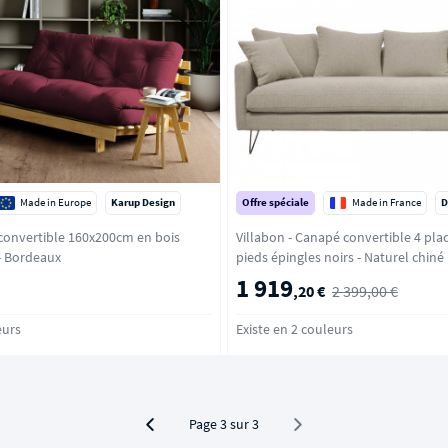
Made in Europe
Karup Design
Offre spéciale
Made in France
D
convertible 160x200cm en bois
Villabon - Canapé convertible 4 plac
aturel et tissu - Bordeaux
pieds épingles noirs - Naturel chiné
1 919
,20 €
2 399,00 €
eurs
Existe en 2 couleurs
Page 3 sur 3