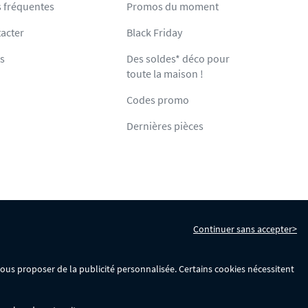
 fréquentes
Promos du moment
acter
Black Friday
ts
Des soldes* déco pour
toute la maison !
Codes promo
Dernières pièces
Continuer sans accepter>
s
Gérer mes cookies
 vous proposer de la publicité personnalisée. Certains cookies nécessitent