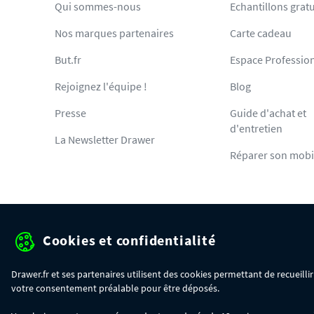
Qui sommes-nous
Echantillons gratu
Nos marques partenaires
Carte cadeau
But.fr
Espace Professio
Rejoignez l'équipe !
Blog
Presse
Guide d'achat et
d'entretien
La Newsletter Drawer
Réparer son mobi
Cookies et confidentialité
Protection des données pe
Drawer.fr et ses partenaires utilisent des cookies permettant de recueill
votre consentement préalable pour être déposés.
OFFRE SPÉCIALE
- Du 29/07 au 11/08, jusqu'à 100€ de remise sur votre c