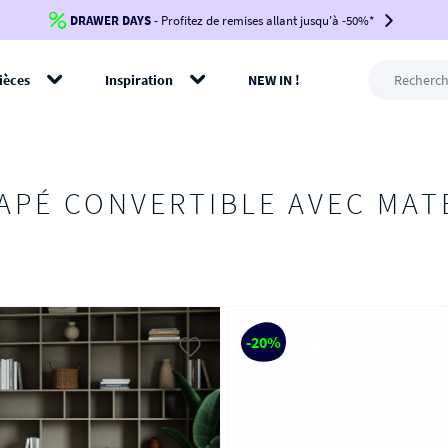
DRAWER DAYS
Jusqu'à
-100€*
- Profitez de remises allant jusqu'à -50%*
sur votre commande !
BIKINI30
BIKINI50
BIKINI100
ièces
Inspiration
NEW IN !
-voir conditions en bas de page-
rer
APÉ CONVERTIBLE AVEC MAT
-20%