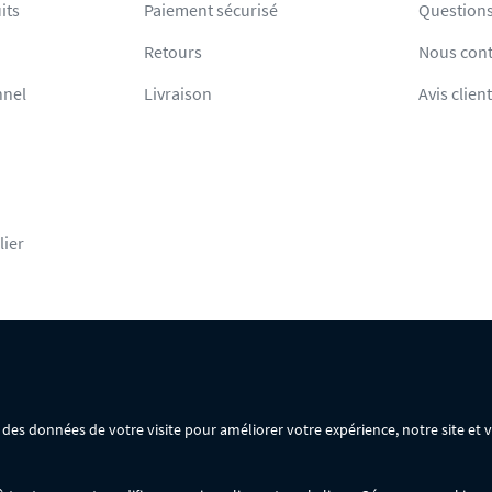
its
Paiement sécurisé
Questions
Retours
Nous cont
nnel
Livraison
Avis clien
lier
rsonnelles
Mentions légales
Conditions générales de vente
ir des données de votre visite pour améliorer votre expérience, notre site et
ommande :