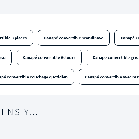
tible 3 places
Canapé convertible scandinave
Canapé co
ssu
Canapé convertible Velours
Canapé convertible gris
pé convertible couchage quotidien
Canapé convertible avec ma
IENS-Y…